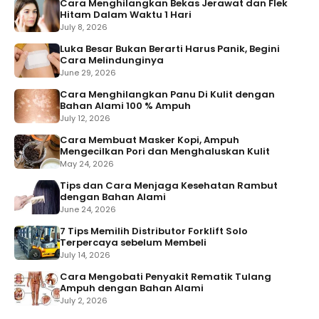
Cara Menghilangkan Bekas Jerawat dan Flek
Hitam Dalam Waktu 1 Hari
July 8, 2026
Luka Besar Bukan Berarti Harus Panik, Begini
Cara Melindunginya
June 29, 2026
Cara Menghilangkan Panu Di Kulit dengan
Bahan Alami 100 % Ampuh
July 12, 2026
Cara Membuat Masker Kopi, Ampuh
Mengecilkan Pori dan Menghaluskan Kulit
May 24, 2026
Tips dan Cara Menjaga Kesehatan Rambut
dengan Bahan Alami
June 24, 2026
7 Tips Memilih Distributor Forklift Solo
Terpercaya sebelum Membeli
July 14, 2026
Cara Mengobati Penyakit Rematik Tulang
Ampuh dengan Bahan Alami
July 2, 2026