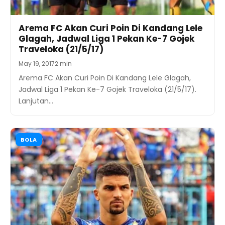
Arema FC Akan Curi Poin Di Kandang Lele
Glagah, Jadwal Liga 1 Pekan Ke-7 Gojek
Traveloka (21/5/17)
May 19, 2017
2 min
Arema FC Akan Curi Poin Di Kandang Lele Glagah,
Jadwal Liga 1 Pekan Ke-7 Gojek Traveloka (21/5/17).
Lanjutan…
BOLA