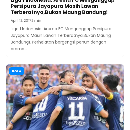
Liga 1 Indonesia: Arema FC Menganggap
Persipura Jayapura Masih Lawan
Terberatnya,Bukan Maung Bandung!
April 12, 2017
2 min
Liga 1 Indonesia: Arema FC Menganggap Persipura
Jayapura Masih Lawan Terberatnya,Bukan Maung
Bandung!. Perhelatan bergengsi penuh dengan
aroma…
BOLA