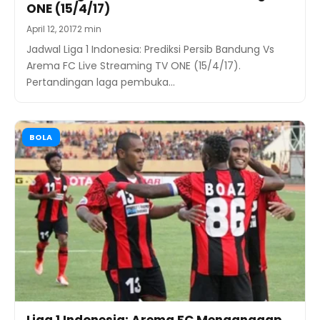
ONE (15/4/17)
April 12, 2017
2 min
Jadwal Liga 1 Indonesia: Prediksi Persib Bandung Vs
Arema FC Live Streaming TV ONE (15/4/17).
Pertandingan laga pembuka…
BOLA