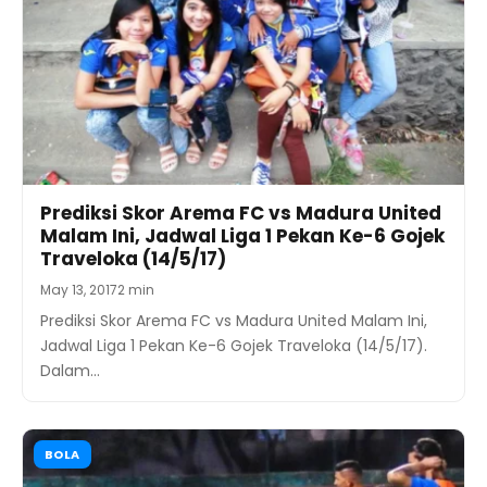
Prediksi Skor Arema FC vs Madura United
Malam Ini, Jadwal Liga 1 Pekan Ke-6 Gojek
Traveloka (14/5/17)
May 13, 2017
2 min
Prediksi Skor Arema FC vs Madura United Malam Ini,
Jadwal Liga 1 Pekan Ke-6 Gojek Traveloka (14/5/17).
Dalam…
BOLA