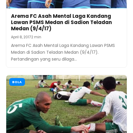
Arema FC Asah Mental Laga Kandang
Lawan PSMS Medan di Sadion Teladan
Medan (9/4/17)
April 8, 2017
2 min
Arema FC Asah Mental Laga Kandang Lawan PSMS
Medan di Sadion Teladan Medan (9/4/17).
Pertandingan yang seru dilaga…
BOLA