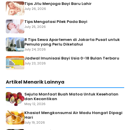
Tips Jitu Menjaga Bayi Baru Lahir
July 26, 2026
Tips Mengatasi Pilek Pada Bayi
July 25, 2026
8 Tips Sewa Apartemen di Jakarta Pusat untuk
Pemula yang Perlu Diketahui
July 24, 2026
Jadwal Imunisasi Bayi Usia 0-18 Bulan Terbaru
July 23, 2026
Artikel Menarik Lainnya
Sejuta Manfaat Buah Matoa Untuk Kesehatan
dan Kecantikan
May 12, 2026
Khasiat Mengkonsumsi Air Madu Hangat Dipagi
Hari
July 19, 2026