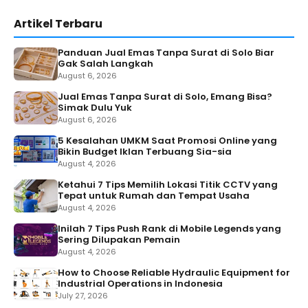
Artikel Terbaru
Panduan Jual Emas Tanpa Surat di Solo Biar
Gak Salah Langkah
August 6, 2026
Jual Emas Tanpa Surat di Solo, Emang Bisa?
Simak Dulu Yuk
August 6, 2026
5 Kesalahan UMKM Saat Promosi Online yang
Bikin Budget Iklan Terbuang Sia-sia
August 4, 2026
Ketahui 7 Tips Memilih Lokasi Titik CCTV yang
Tepat untuk Rumah dan Tempat Usaha
August 4, 2026
Inilah 7 Tips Push Rank di Mobile Legends yang
Sering Dilupakan Pemain
August 4, 2026
How to Choose Reliable Hydraulic Equipment for
Industrial Operations in Indonesia
July 27, 2026