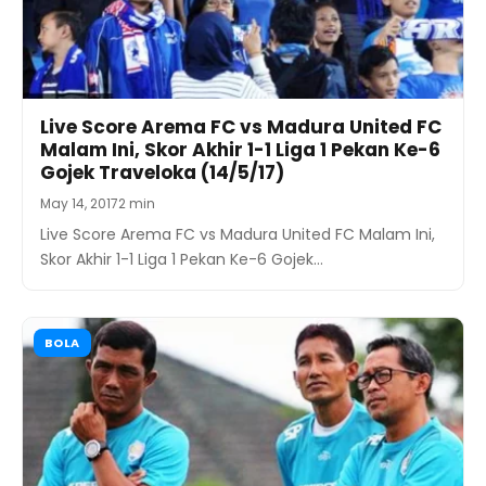
Live Score Arema FC vs Madura United FC
Malam Ini, Skor Akhir 1-1 Liga 1 Pekan Ke-6
Gojek Traveloka (14/5/17)
May 14, 2017
2 min
Live Score Arema FC vs Madura United FC Malam Ini,
Skor Akhir 1-1 Liga 1 Pekan Ke-6 Gojek…
BOLA