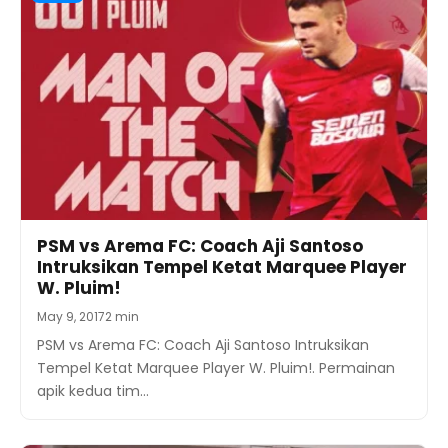
PSM vs Arema FC: Coach Aji Santoso
Intruksikan Tempel Ketat Marquee Player
W. Pluim!
May 9, 2017
2 min
PSM vs Arema FC: Coach Aji Santoso Intruksikan
Tempel Ketat Marquee Player W. Pluim!. Permainan
apik kedua tim…