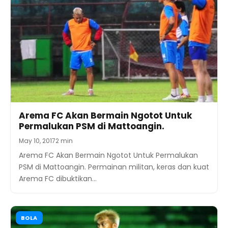
Arema FC Akan Bermain Ngotot Untuk
Permalukan PSM di Mattoangin.
May 10, 2017
2 min
Arema FC Akan Bermain Ngotot Untuk Permalukan
PSM di Mattoangin. Permainan militan, keras dan kuat
Arema FC dibuktikan…
BOLA