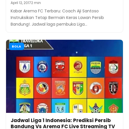
April 12, 2017
2 min
Kabar Arema FC Terbaru: Coach Aji Santoso
Instruksikan Tetap Bermain Keras Lawan Persib
Bandung!. Jadwal laga pembuka Liga…
BOLA
Jadwal Liga 1 Indonesia: Prediksi Persib
Bandung Vs Arema FC Live Streaming TV