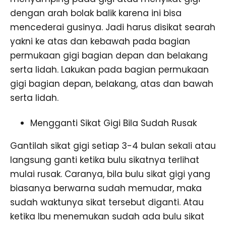
dengan arah bolak balik karena ini bisa
mencederai gusinya. Jadi harus disikat searah
yakni ke atas dan kebawah pada bagian
permukaan gigi bagian depan dan belakang
serta lidah. Lakukan pada bagian permukaan
gigi bagian depan, belakang, atas dan bawah
serta lidah.
Mengganti Sikat Gigi Bila Sudah Rusak
Gantilah sikat gigi setiap 3-4 bulan sekali atau
langsung ganti ketika bulu sikatnya terlihat
mulai rusak. Caranya, bila bulu sikat gigi yang
biasanya berwarna sudah memudar, maka
sudah waktunya sikat tersebut diganti. Atau
ketika Ibu menemukan sudah ada bulu sikat