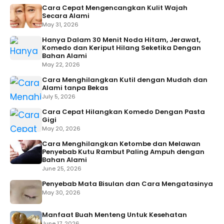
Cara Cepat Mengencangkan Kulit Wajah
Secara Alami
May 31, 2026
Hanya Dalam 30 Menit Noda Hitam, Jerawat,
Komedo dan Keriput Hilang Seketika Dengan
Bahan Alami
May 22, 2026
Cara Menghilangkan Kutil dengan Mudah dan
Alami tanpa Bekas
July 5, 2026
Cara Cepat Hilangkan Komedo Dengan Pasta
Gigi
May 20, 2026
Cara Menghilangkan Ketombe dan Melawan
Penyebab Kutu Rambut Paling Ampuh dengan
Bahan Alami
June 25, 2026
Penyebab Mata Bisulan dan Cara Mengatasinya
May 30, 2026
Manfaat Buah Menteng Untuk Kesehatan
June 17, 2026