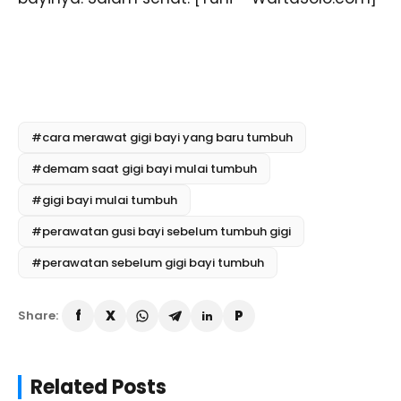
#cara merawat gigi bayi yang baru tumbuh
#demam saat gigi bayi mulai tumbuh
#gigi bayi mulai tumbuh
#perawatan gusi bayi sebelum tumbuh gigi
#perawatan sebelum gigi bayi tumbuh
Share:
Related Posts