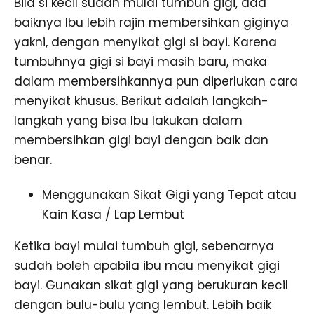
Bila si kecil sudah mulai tumbuh gigi, ada
baiknya Ibu lebih rajin membersihkan giginya
yakni, dengan menyikat gigi si bayi. Karena
tumbuhnya gigi si bayi masih baru, maka
dalam membersihkannya pun diperlukan cara
menyikat khusus. Berikut adalah langkah-
langkah yang bisa Ibu lakukan dalam
membersihkan gigi bayi dengan baik dan
benar.
Menggunakan Sikat Gigi yang Tepat atau
Kain Kasa / Lap Lembut
Ketika bayi mulai tumbuh gigi, sebenarnya
sudah boleh apabila ibu mau menyikat gigi
bayi. Gunakan sikat gigi yang berukuran kecil
dengan bulu-bulu yang lembut. Lebih baik