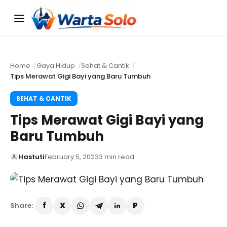
Menu
Home
Gaya Hidup
Sehat & Cantik
Tips Merawat Gigi Bayi yang Baru Tumbuh
SEHAT & CANTIK
Tips Merawat Gigi Bayi yang
Baru Tumbuh
Hastuti
February 5, 2023
3 min read
Share: