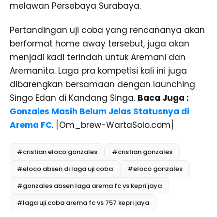
melawan Persebaya Surabaya.
Pertandingan uji coba yang rencananya akan
berformat home away tersebut, juga akan
menjadi kadi terindah untuk Aremani dan
Aremanita. Laga pra kompetisi kali ini juga
dibarengkan bersamaan dengan launching
Singo Edan di Kandang Singa.
Baca Juga :
Gonzales Masih Belum Jelas Statusnya di
Arema FC
. [Om_brew-WartaSolo.com]
#cristian eloco gonzales
#cristian gonzales
#eloco absen di laga uji coba
#eloco gonzales
#gonzales absen laga arema fc vs kepri jaya
#laga uji coba arema fc vs 757 kepri jaya