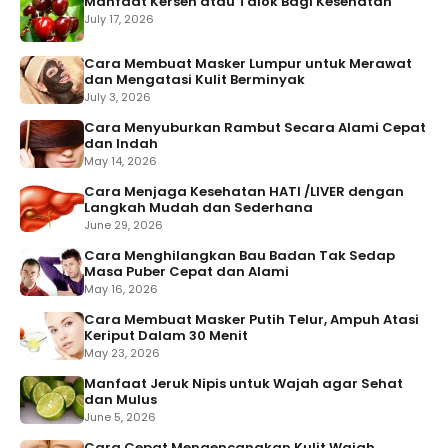
Manfaat Kersen atau Talok Bagi Kesehatan
July 17, 2026
Cara Membuat Masker Lumpur untuk Merawat
dan Mengatasi Kulit Berminyak
July 3, 2026
Cara Menyuburkan Rambut Secara Alami Cepat
dan Indah
May 14, 2026
Cara Menjaga Kesehatan HATI /LIVER dengan
Langkah Mudah dan Sederhana
June 29, 2026
Cara Menghilangkan Bau Badan Tak Sedap
Masa Puber Cepat dan Alami
May 16, 2026
Cara Membuat Masker Putih Telur, Ampuh Atasi
Keriput Dalam 30 Menit
May 23, 2026
Manfaat Jeruk Nipis untuk Wajah agar Sehat
dan Mulus
June 5, 2026
Cara Cepat Mengencangkan Kulit Wajah