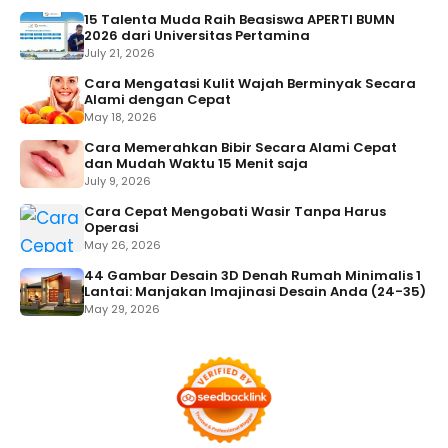
15 Talenta Muda Raih Beasiswa APERTI BUMN
2026 dari Universitas Pertamina
July 21, 2026
Cara Mengatasi Kulit Wajah Berminyak Secara
Alami dengan Cepat
May 18, 2026
Cara Memerahkan Bibir Secara Alami Cepat
dan Mudah Waktu 15 Menit saja
July 9, 2026
Cara Cepat Mengobati Wasir Tanpa Harus
Operasi
May 26, 2026
44 Gambar Desain 3D Denah Rumah Minimalis 1
Lantai: Manjakan Imajinasi Desain Anda (24-35)
May 29, 2026