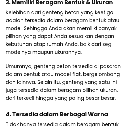
3. Memilki Beragam Bentuk & Ukuran
Kelebihan dari genteng beton yang keetiga
adalah tersedia dalam beragam bentuk atau
model. Sehingga Anda akan memiliki banyak
pilihan yang dapat Anda sesuaikan dengan
kebutuhan atap rumah Anda, baik dari segi
modelnya maupun ukurannya.
Umumnya, genteng beton tersedia di pasaran
dalam bentuk atau model flat, bergelombang
dan lainnya. Selain itu, genteng yang satu ini
juga tersedia dalam beragam pilihan ukuran,
dari terkecil hingga yang paling besar besar.
4. Tersedia dalam Berbagai Warna
Tidak hanya tersedia dalam beragam bentuk