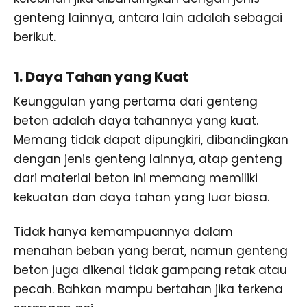
genteng lainnya, antara lain adalah sebagai
berikut.
1. Daya Tahan yang Kuat
Keunggulan yang pertama dari genteng
beton adalah daya tahannya yang kuat.
Memang tidak dapat dipungkiri, dibandingkan
dengan jenis genteng lainnya, atap genteng
dari material beton ini memang memiliki
kekuatan dan daya tahan yang luar biasa.
Tidak hanya kemampuannya dalam
menahan beban yang berat, namun genteng
beton juga dikenal tidak gampang retak atau
pecah. Bahkan mampu bertahan jika terkena