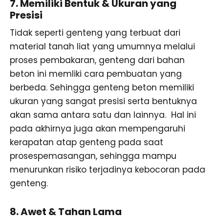
7. Memiliki Bentuk & Ukuran yang
Presisi
Tidak seperti genteng yang terbuat dari
material tanah liat yang umumnya melalui
proses pembakaran, genteng dari bahan
beton ini memliki cara pembuatan yang
berbeda. Sehingga genteng beton memiliki
ukuran yang sangat presisi serta bentuknya
akan sama antara satu dan lainnya. Hal ini
pada akhirnya juga akan mempengaruhi
kerapatan atap genteng pada saat
prosespemasangan, sehingga mampu
menurunkan risiko terjadinya kebocoran pada
genteng.
8. Awet & Tahan Lama