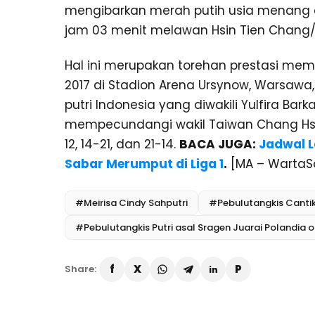
mengibarkan merah putih usia menang di
jam 03 menit melawan Hsin Tien Chang/Chi
Hal ini merupakan torehan prestasi me
2017 di Stadion Arena Ursynow, Warsawa
putri Indonesia yang diwakili Yulfira Ba
mempecundangi wakil Taiwan Chang Hsin 
12, 14-21, dan 21-14.
BACA JUGA:
Jadwal L
Sabar Merumput di Liga 1
.
[MA – WartaS
#Meirisa Cindy Sahputri
#Pebulutangkis Cantik
#Pebulutangkis Putri asal Sragen Juarai Polandia 
Share: