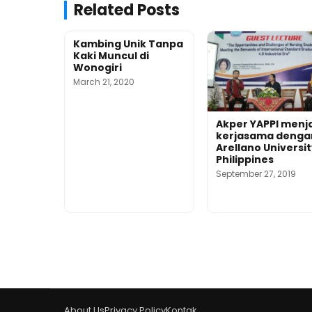
Related Posts
Kambing Unik Tanpa
Kaki Muncul di
Wonogiri
March 21, 2020
Akper YAPPI menja
kerjasama denga
Arellano Universit
Philippines
September 27, 2019
About Us
Privacy Policy
Kontak