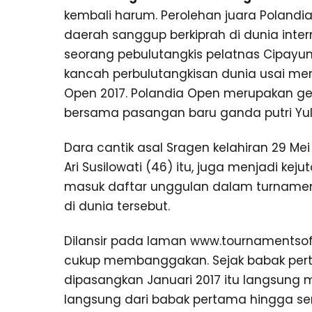
kembali harum. Perolehan juara Polandi
daerah sanggup berkiprah di dunia int
seorang pebulutangkis pelatnas Cipayung
kancah perbulutangkisan dunia usai men
Open 2017. Polandia Open merupakan gel
bersama pasangan baru ganda putri Yulf
Dara cantik asal Sragen kelahiran 29 Mei
Ari Susilowati (46) itu, juga menjadi ke
masuk daftar unggulan dalam turnamen 
di dunia tersebut.
Dilansir pada laman www.tournamentsoft
cukup membanggakan. Sejak babak pert
dipasangkan Januari 2017 itu langsun
langsung dari babak pertama hingga sem