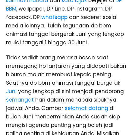
kalimat mutiara
dan
kata bijak
berjejer di
DP
BBM
, wallpaper, DP Line, DP instagram, DP
facebook, DP
whatsapp
dan sederet sosial
media lainnya. Itulah kegunaan dp bbm
animasi tanggal bergerak Juni yang lengkap
mulai tanggal 1 hingga 30 Juni.
Tidak sedikit orang merasa bosan saat
memegang hp lantaran yang didapati bukan
hiburan malah membuat kepala pening.
Saatnya dp bbm animasi tanggal bergerak
Juni
yang lengkap di sini menjadi pendorong
semangat
hari dalam menapaki sibuknya
jadwal Anda. Gambar
selamat datang
di
bulan Juni mencerminkan Anda sudah siap
mengisi agenda penting yang boleh jadi
paling penting di kehidupan Anda. Misalkan