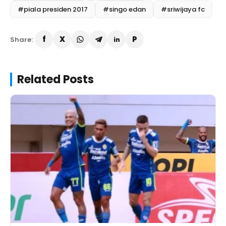
#piala presiden 2017
#singo edan
#sriwijaya fc
Share:
Related Posts