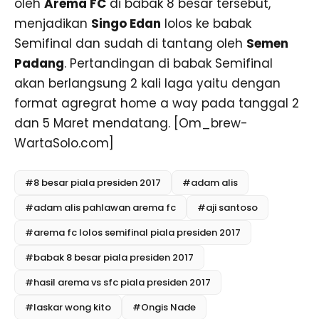
oleh
Arema FC
di babak 8 besar tersebut,
menjadikan
Singo Edan
lolos ke babak
Semifinal dan sudah di tantang oleh
Semen
Padang
. Pertandingan di babak Semifinal
akan berlangsung 2 kali laga yaitu dengan
format agregrat home a way pada tanggal 2
dan 5 Maret mendatang. [Om_brew-
WartaSolo.com]
#8 besar piala presiden 2017
#adam alis
#adam alis pahlawan arema fc
#aji santoso
#arema fc lolos semifinal piala presiden 2017
#babak 8 besar piala presiden 2017
#hasil arema vs sfc piala presiden 2017
#laskar wong kito
#Ongis Nade