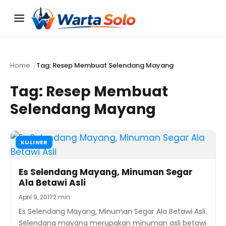
Menu
Home
Tag: Resep Membuat Selendang Mayang
Tag:
Resep Membuat
Selendang Mayang
KULINER
Es Selendang Mayang, Minuman Segar
Ala Betawi Asli
April 9, 2017
2 min
Es Selendang Mayang, Minuman Segar Ala Betawi Asli.
Selendang mayang merupakan minuman asli betawi