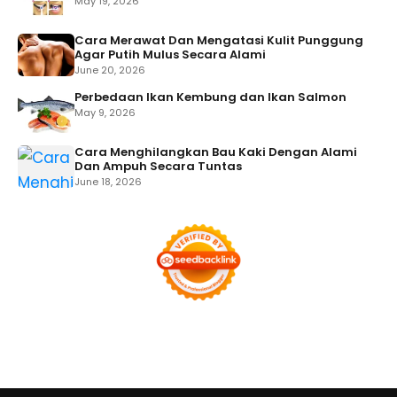
May 19, 2026
Cara Merawat Dan Mengatasi Kulit Punggung
Agar Putih Mulus Secara Alami
June 20, 2026
Perbedaan Ikan Kembung dan Ikan Salmon
May 9, 2026
Cara Menghilangkan Bau Kaki Dengan Alami
Dan Ampuh Secara Tuntas
June 18, 2026