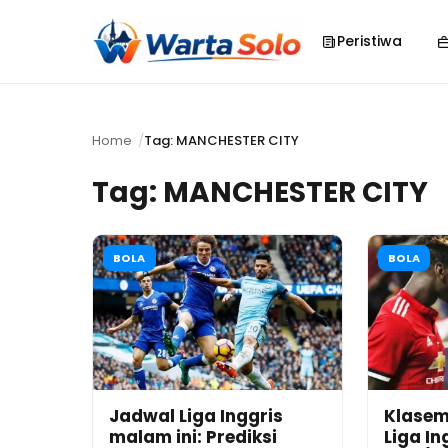
Peristiwa
Home
Tag: MANCHESTER CITY
Tag:
MANCHESTER CITY
BOLA
BOLA
Jadwal Liga Inggris
Klasem
malam ini: Prediksi
Liga I