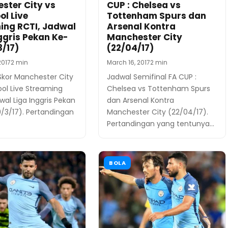
ster City vs
CUP : Chelsea vs
ol Live
Tottenham Spurs dan
ing RCTI, Jadwal
Arsenal Kontra
ggris Pekan Ke-
Manchester City
3/17)
(22/04/17)
2017
2 min
March 16, 2017
2 min
 Skor Manchester City
Jadwal Semifinal FA CUP :
ool Live Streaming
Chelsea vs Tottenham Spurs
wal Liga Inggris Pekan
dan Arsenal Kontra
9/3/17). Pertandingan
Manchester City (22/04/17).
Pertandingan yang tentunya…
BOLA