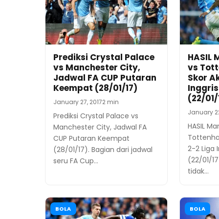
Prediksi Crystal Palace
HASIL 
vs Manchester City,
vs Tott
Jadwal FA CUP Putaran
Skor Ak
Keempat (28/01/17)
Inggri
(22/01/
January 27, 2017
2 min
January 22
Prediksi Crystal Palace vs
HASIL Ma
Manchester City, Jadwal FA
Tottenham
CUP Putaran Keempat
2-2 Liga 
(28/01/17). Bagian dari jadwal
(22/01/1
seru FA Cup…
tidak…
BOLA
BOLA