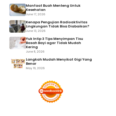
Manfaat Buah Menteng Untuk
Kesehatan
June 17, 2026
Kenapa Pengujian Radioaktivitas
Lingkungan Tidak Bisa Diabaikan?
June 13, 2026
Yuk Intip 3 Tips Menyimpan Tisu
Basah Bayi agar Tidak Mudah
Kering
June 8, 2026
Langkah Mudah Menyikat Gigi Yang
Benar
May 19, 2026