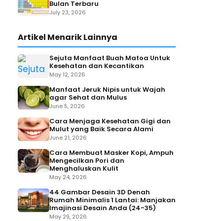
Bulan Terbaru
July 23, 2026
Artikel Menarik Lainnya
Sejuta Manfaat Buah Matoa Untuk
Kesehatan dan Kecantikan
May 12, 2026
Manfaat Jeruk Nipis untuk Wajah
agar Sehat dan Mulus
June 5, 2026
Cara Menjaga Kesehatan Gigi dan
Mulut yang Baik Secara Alami
June 21, 2026
Cara Membuat Masker Kopi, Ampuh
Mengecilkan Pori dan
Menghaluskan Kulit
May 24, 2026
44 Gambar Desain 3D Denah
Rumah Minimalis 1 Lantai: Manjakan
Imajinasi Desain Anda (24-35)
May 29, 2026