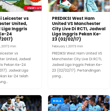
i Leicester vs
PREDIKSI West Ham
ster United,
United VS Manchester
Liga Inggris
City Live Di RCTI, Jadwal
Ke-24
Liga Inggris Pekan Ke-
/2017)
23 (02/02/17)
, 2017
2 min
February 1, 2017
3 min
Leicester vs
PREDIKSI West Ham United VS
er United, Jadwal
Manchester City Live Di RCTI,
ris Pekan Ke-24
Jadwal Liga Inggris Pekan Ke-
17). Jadwal Liga
23 (02/02/17). Pertandingan
ekan ke-24 telah
yang…
ung…
BOLA