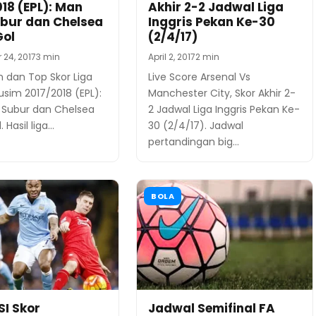
18 (EPL): Man
Akhir 2-2 Jadwal Liga
ubur dan Chelsea
Inggris Pekan Ke-30
Gol
(2/4/17)
24, 2017
3 min
April 2, 2017
2 min
 dan Top Skor Liga
Live Score Arsenal Vs
usim 2017/2018 (EPL):
Manchester City, Skor Akhir 2-
 Subur dan Chelsea
2 Jadwal Liga Inggris Pekan Ke-
 Hasil liga…
30 (2/4/17). Jadwal
pertandingan big…
BOLA
SI Skor
Jadwal Semifinal FA