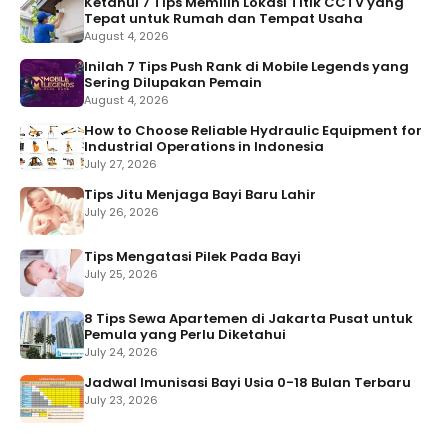
Ketahui 7 Tips Memilih Lokasi Titik CCTV yang
Tepat untuk Rumah dan Tempat Usaha
August 4, 2026
Inilah 7 Tips Push Rank di Mobile Legends yang
Sering Dilupakan Pemain
August 4, 2026
How to Choose Reliable Hydraulic Equipment for
Industrial Operations in Indonesia
July 27, 2026
Tips Jitu Menjaga Bayi Baru Lahir
July 26, 2026
Tips Mengatasi Pilek Pada Bayi
July 25, 2026
8 Tips Sewa Apartemen di Jakarta Pusat untuk
Pemula yang Perlu Diketahui
July 24, 2026
Jadwal Imunisasi Bayi Usia 0-18 Bulan Terbaru
July 23, 2026