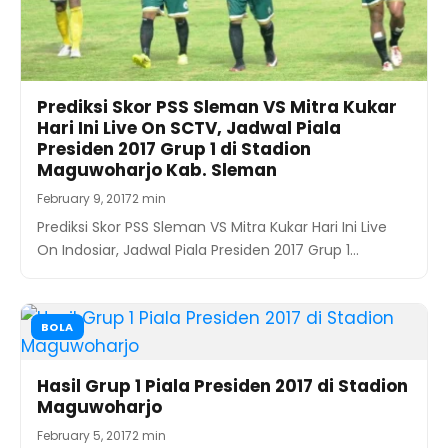
Prediksi Skor PSS Sleman VS Mitra Kukar
Hari Ini Live On SCTV, Jadwal Piala
Presiden 2017 Grup 1 di Stadion
Maguwoharjo Kab. Sleman
February 9, 2017
2 min
Prediksi Skor PSS Sleman VS Mitra Kukar Hari Ini Live
On Indosiar, Jadwal Piala Presiden 2017 Grup 1…
BOLA
Hasil Grup 1 Piala Presiden 2017 di Stadion
Maguwoharjo
February 5, 2017
2 min