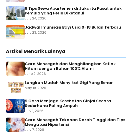
Artikel Menarik Lainnya
Cara Mencegah dan Menghilangkan Ketiak
Hitam dengan Bahan 100% Alami
June 9, 2026
Langkah Mudah Menyikat Gigi Yang Benar
May 19, 2026
5 Cara Menjaga Kesehatan Ginjal Secara
Sederhana Paling Ampuh
July 1, 2026
Cara Mencegah Tekanan Darah Tinggi dan Tips
Mengatasi Hipertensi
July 7, 2026
Cara Cepat Mengobati Wasir Tanpa Harus
Operasi
May 26, 2026
Hanya Dalam 30 Menit Noda Hitam, Jerawat,
Komedo dan Keriput Hilang Seketika Dengan
Bahan Alami
May 22, 2026
Cara Menghilangkan Bau Kaki Dengan Alami