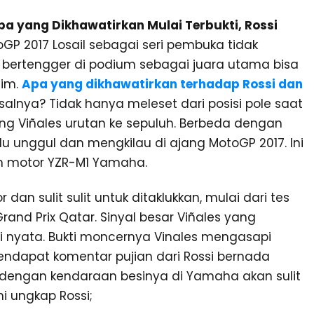
pa yang Dikhawatirkan Mulai Terbukti, Rossi
oGP 2017 Losail sebagai seri pembuka tidak
ertengger di podium sebagai juara utama bisa
tim.
Apa yang dikhawatirkan terhadap Rossi dan
salnya? Tidak hanya meleset dari posisi pole saat
akang Viñales urutan ke sepuluh. Berbeda dengan
lu unggul dan mengkilau di ajang MotoGP 2017. Ini
kan motor YZR-M1 Yamaha.
dan sulit sulit untuk ditaklukkan, mulai dari tes
nd Prix Qatar. Sinyal besar Viñales yang
 nyata. Bukti moncernya Vinales mengasapi
mendapat komentar pujian dari Rossi bernada
engan kendaraan besinya di Yamaha akan sulit
ni ungkap Rossi;