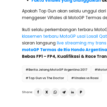
Fakta Viñales yang Diunggulkan
ak
Apakah Top Gun akan selalu unggul dari 
menggeser Viñales di MotoGP Termas de
Ikuti selalu perkembangan terbaru Moto
klasemen terbaru MotoGP usai Losail Qat
siaran langsung
live streaming my trans
motoGP Termas de Rio Hondo Argentina
Bebas FP1 – FP4, Kualifikasi & Race Tra
#Berita Jelang MotoGP Argentina 2017
#MotoG
#Top Gun vs The Doctor
#Vinales vs Rossi
Share: