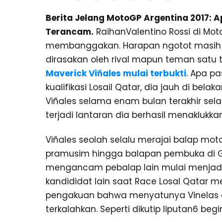
Berita Jelang MotoGP Argentina 2017: A
Terancam.
RaihanValentino Rossi di Mot
membanggakan. Harapan ngotot masih b
dirasakan oleh rival mapun teman satu 
Maverick Viñales mulai terbukti
. Apa pa
kualifikasi Losail Qatar, dia jauh di bel
Viñales selama enam bulan terakhir sela
terjadi lantaran dia berhasil menakluk
Viñales seolah selalu merajai balap motor 
pramusim hingga balapan pembuka di Gra
mengancam pebalap lain mulai menjadi
kandididat lain saat Race Losal Qatar 
pengakuan bahwa menyatunya Vinelas d
terkalahkan. Seperti dikutip liputan6 begi