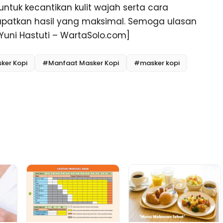
ntuk kecantikan kulit wajah serta cara
atkan hasil yang maksimal. Semoga ulasan
uni Hastuti – WartaSolo.com]
ker Kopi
#Manfaat Masker Kopi
#masker kopi