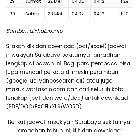
29
Jum’at
22 Mei
04:02
04:12
11:29
30
Sabtu
23 Mei
04:02
04:12
11:29
Sumber: al-habib.info
Silakan klik dan download (pdf/excel) jadwal
imsakiyah Surabaya sekitarnya ramadhan
lengkap di bawah ini. Bagi para pembaca bisa
juga mencari perkota di mesin peramban
(google, uc, yahoosearch dll) atau juga
masuk wartasolo.com dan cari seluruh kota
lengkap (pdf dan word/doc) untuk download
(PDF/DOC/EXCEL/XLS/WORD).
Berikut jadwal imsakiyah Surabaya sekitarnya
ramadhan tahun Ini, klik dan download: