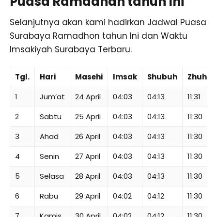
Puasa Ramadhan tahun Ini
Selanjutnya akan kami hadirkan Jadwal Puasa
Surabaya Ramadhon tahun Ini dan Waktu
Imsakiyah Surabaya Terbaru.
Tgl.
Hari
Masehi
Imsak
Shubuh
Zhuhur
1
Jum’at
24 April
04:03
04:13
11:31
2
Sabtu
25 April
04:03
04:13
11:30
3
Ahad
26 April
04:03
04:13
11:30
4
Senin
27 April
04:03
04:13
11:30
5
Selasa
28 April
04:03
04:13
11:30
6
Rabu
29 April
04:02
04:12
11:30
7
Kamis
30 April
04:02
04:12
11:30