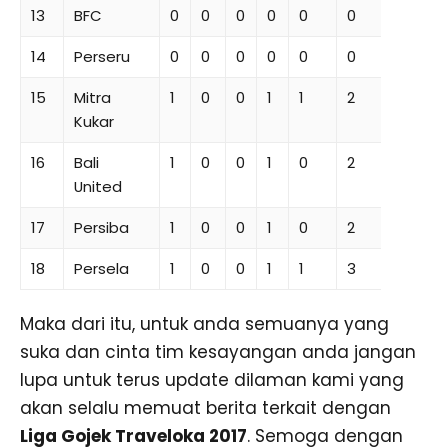
13
BFC
0
0
0
0
0
0
0
0
14
Perseru
0
0
0
0
0
0
0
0
15
Mitra
1
0
0
1
1
2
-1
0
Kukar
16
Bali
1
0
0
1
0
2
-2
0
United
17
Persiba
1
0
0
1
0
2
-2
0
18
Persela
1
0
0
1
1
3
-2
0
Maka dari itu, untuk anda semuanya yang
suka dan cinta tim kesayangan anda jangan
lupa untuk terus update dilaman kami yang
akan selalu memuat berita terkait dengan
Liga Gojek Traveloka 2017
. Semoga dengan