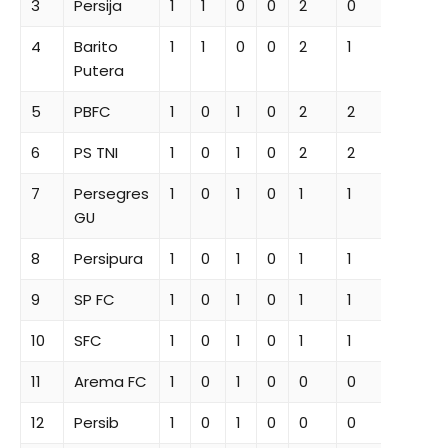
3
Persija
1
1
0
0
2
0
0
3
4
Barito
1
1
0
0
2
1
1
3
Putera
5
PBFC
1
0
1
0
2
2
1
1
6
PS TNI
1
0
1
0
2
2
1
1
7
Persegres
1
0
1
0
1
1
1
1
GU
8
Persipura
1
0
1
0
1
1
1
1
9
SP FC
1
0
1
0
1
1
1
1
10
SFC
1
0
1
0
1
1
1
1
11
Arema FC
1
0
1
0
0
0
0
1
12
Persib
1
0
1
0
0
0
0
1