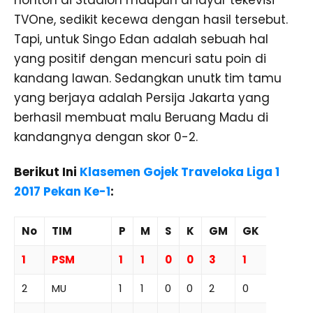
nonton di Stadion maupun di layar tekevisi
TVOne, sedikit kecewa dengan hasil tersebut.
Tapi, untuk Singo Edan adalah sebuah hal
yang positif dengan mencuri satu poin di
kandang lawan. Sedangkan unutk tim tamu
yang berjaya adalah Persija Jakarta yang
berhasil membuat malu Beruang Madu di
kandangnya dengan skor 0-2.
Berikut Ini
Klasemen Gojek Traveloka Liga 1
2017 Pekan Ke-1
:
No
TIM
P
M
S
K
GM
GK
SG
P
1
PSM
1
1
0
0
3
1
2
3
2
MU
1
1
0
0
2
0
2
3