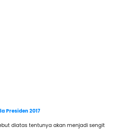
h
la Presiden 2017
sebut diatas tentunya akan menjadi sengit