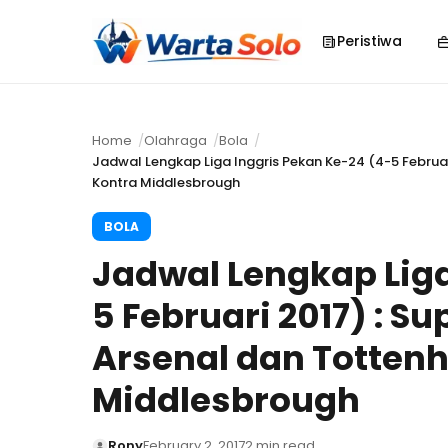
Peristiwa
Home
Olahraga
Bola
Jadwal Lengkap Liga Inggris Pekan Ke-24 (4-5 Februar
Kontra Middlesbrough
BOLA
Jadwal Lengkap Liga
5 Februari 2017) : S
Arsenal dan Totten
Middlesbrough
Rony
February 2, 2017
2 min read