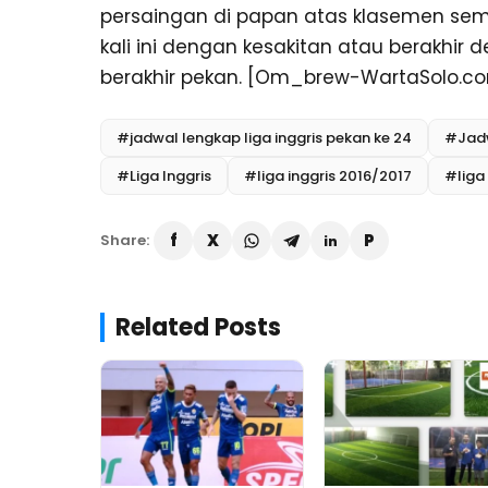
persaingan di papan atas klasemen seme
kali ini dengan kesakitan atau berakhi
berakhir pekan. [Om_brew-WartaSolo.c
#jadwal lengkap liga inggris pekan ke 24
#Jadw
#Liga Inggris
#liga inggris 2016/2017
#liga 
Share:
Related Posts