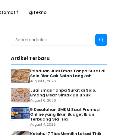
Otomotif
Tekno
Search
Search
for:
Artikel Terbaru
Panduan Jual Emas Tanpa Surat di
Solo Biar Gak Salah Langkah
August 6, 2026
Jual Emas Tanpa Surat di Solo,
Emang Bisa? Simak Dulu Yuk
August 6, 2026
5 Kesalahan UMKM Saat Promosi
Online yang Bikin Budget Iklan
Terbuang Sia-sia
August 4, 2026
Ketahui 7 Tips Memilih Lokasi Titik