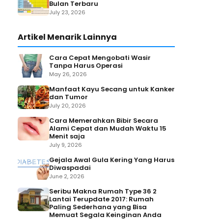
Bulan Terbaru
July 23, 2026
Artikel Menarik Lainnya
Cara Cepat Mengobati Wasir
Tanpa Harus Operasi
May 26, 2026
Manfaat Kayu Secang untuk Kanker
dan Tumor
July 20, 2026
Cara Memerahkan Bibir Secara
Alami Cepat dan Mudah Waktu 15
Menit saja
July 9, 2026
Gejala Awal Gula Kering Yang Harus
Diwaspadai
June 2, 2026
Seribu Makna Rumah Type 36 2
Lantai Terupdate 2017: Rumah
Paling Sederhana yang Bisa
Memuat Segala Keinginan Anda