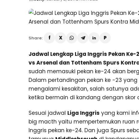
Share:
Jadwal Lengkap Liga Inggris Pekan Ke-2
vs Arsenal dan Tottenham Spurs Kontr
sudah memasuki pekan ke-24 akan bergul
Dalam pertandingan pekan ke -23 yang
mengalami kesakitan, salah satunya a
ketika bermain di kandang dengan skor ak
Sesuai jadwal
Liga Inggris
yang kami info
big macth yaitu mempertemukan ruan ru
Inggris pekan ke-24. Dan juga Spurs se