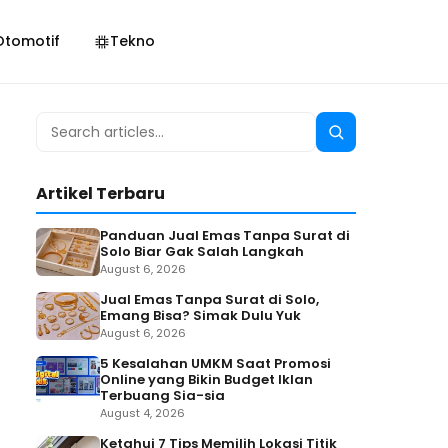
Otomotif
Tekno
Search
Search
for:
Artikel Terbaru
Panduan Jual Emas Tanpa Surat di
Solo Biar Gak Salah Langkah
August 6, 2026
Jual Emas Tanpa Surat di Solo,
Emang Bisa? Simak Dulu Yuk
August 6, 2026
5 Kesalahan UMKM Saat Promosi
Online yang Bikin Budget Iklan
Terbuang Sia-sia
August 4, 2026
Ketahui 7 Tips Memilih Lokasi Titik