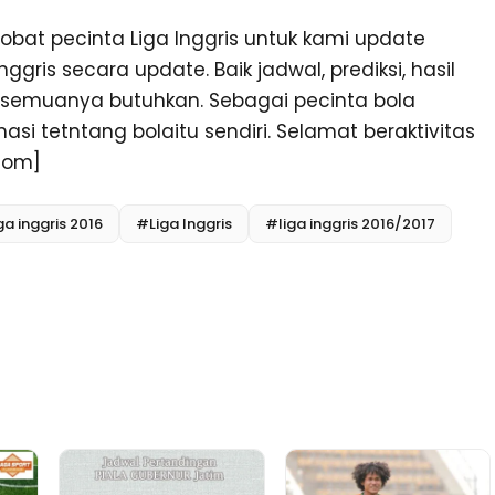
sobat pecinta Liga Inggris untuk kami update
gris secara update. Baik jadwal, prediksi, hasil
semuanya butuhkan. Sebagai pecinta bola
si tetntang bolaitu sendiri. Selamat beraktivitas
com]
ga inggris 2016
#Liga Inggris
#liga inggris 2016/2017