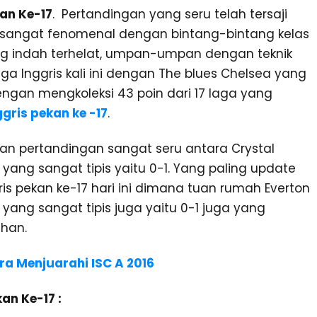
kan Ke-17
. Pertandingan yang seru telah tersaji
 sangat fenomenal dengan bintang-bintang kelas
ng indah terhelat, umpan-umpan dengan teknik
ga Inggris kali ini dengan The blues Chelsea yang
ngan mengkoleksi 43 poin dari 17 laga yang
ggris pekan ke -17
.
an pertandingan sangat seru antara Crystal
yang sangat tipis yaitu 0-1. Yang paling update
ris pekan ke-17 hari ini dimana tuan rumah Everton
 yang sangat tipis juga yaitu 0-1 juga yang
ahan.
a Menjuarahi ISC A 2016
kan Ke-17 :