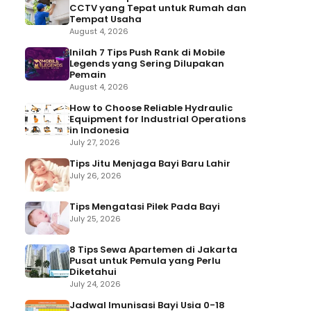
CCTV yang Tepat untuk Rumah dan
Tempat Usaha
August 4, 2026
Inilah 7 Tips Push Rank di Mobile
Legends yang Sering Dilupakan
Pemain
August 4, 2026
How to Choose Reliable Hydraulic
Equipment for Industrial Operations
in Indonesia
July 27, 2026
Tips Jitu Menjaga Bayi Baru Lahir
July 26, 2026
Tips Mengatasi Pilek Pada Bayi
July 25, 2026
8 Tips Sewa Apartemen di Jakarta
Pusat untuk Pemula yang Perlu
Diketahui
July 24, 2026
Jadwal Imunisasi Bayi Usia 0-18