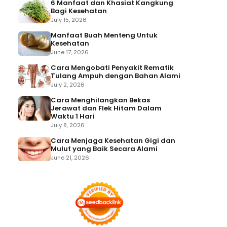
6 Manfaat dan Khasiat Kangkung
Bagi Kesehatan
July 15, 2026
Manfaat Buah Menteng Untuk
Kesehatan
June 17, 2026
Cara Mengobati Penyakit Rematik
Tulang Ampuh dengan Bahan Alami
July 2, 2026
Cara Menghilangkan Bekas
Jerawat dan Flek Hitam Dalam
Waktu 1 Hari
July 8, 2026
Cara Menjaga Kesehatan Gigi dan
Mulut yang Baik Secara Alami
June 21, 2026