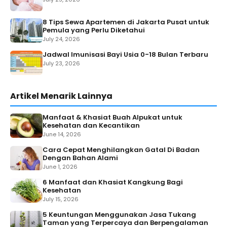
8 Tips Sewa Apartemen di Jakarta Pusat untuk
Pemula yang Perlu Diketahui
July 24, 2026
Jadwal Imunisasi Bayi Usia 0-18 Bulan Terbaru
July 23, 2026
Artikel Menarik Lainnya
Manfaat & Khasiat Buah Alpukat untuk
Kesehatan dan Kecantikan
June 14, 2026
Cara Cepat Menghilangkan Gatal Di Badan
Dengan Bahan Alami
June 1, 2026
6 Manfaat dan Khasiat Kangkung Bagi
Kesehatan
July 15, 2026
5 Keuntungan Menggunakan Jasa Tukang
Taman yang Terpercaya dan Berpengalaman