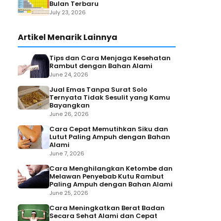
Bulan Terbaru
July 23, 2026
Artikel Menarik Lainnya
Tips dan Cara Menjaga Kesehatan
Rambut dengan Bahan Alami
June 24, 2026
Jual Emas Tanpa Surat Solo
Ternyata Tidak Sesulit yang Kamu
Bayangkan
June 26, 2026
Cara Cepat Memutihkan Siku dan
Lutut Paling Ampuh dengan Bahan
Alami
June 7, 2026
Cara Menghilangkan Ketombe dan
Melawan Penyebab Kutu Rambut
Paling Ampuh dengan Bahan Alami
June 25, 2026
Cara Meningkatkan Berat Badan
Secara Sehat Alami dan Cepat