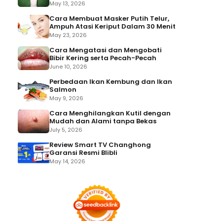
May 13, 2026
Cara Membuat Masker Putih Telur,
Ampuh Atasi Keriput Dalam 30 Menit
May 23, 2026
Cara Mengatasi dan Mengobati
Bibir Kering serta Pecah-Pecah
June 10, 2026
Perbedaan Ikan Kembung dan Ikan
Salmon
May 9, 2026
Cara Menghilangkan Kutil dengan
Mudah dan Alami tanpa Bekas
July 5, 2026
Review Smart TV Changhong
Garansi Resmi Blibli
May 14, 2026