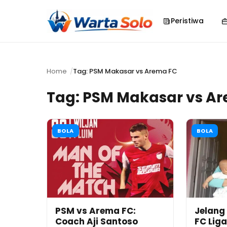
Peristiwa
Home
Tag: PSM Makasar vs Arema FC
Tag:
PSM Makasar vs A
BOLA
BOLA
PSM vs Arema FC:
Jelang
Coach Aji Santoso
FC Liga