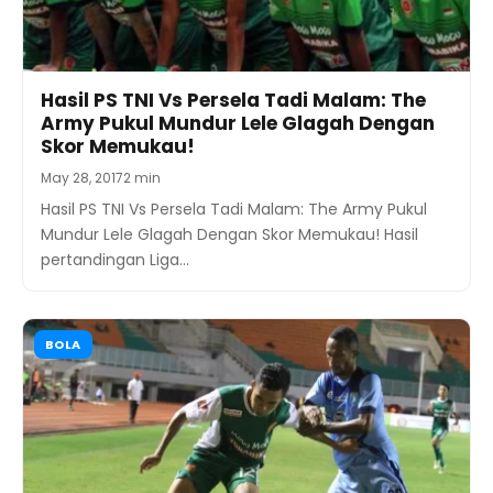
Hasil PS TNI Vs Persela Tadi Malam: The
Army Pukul Mundur Lele Glagah Dengan
Skor Memukau!
May 28, 2017
2 min
Hasil PS TNI Vs Persela Tadi Malam: The Army Pukul
Mundur Lele Glagah Dengan Skor Memukau! Hasil
pertandingan Liga…
BOLA