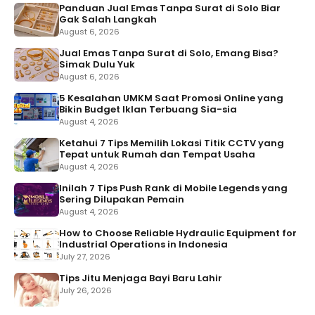
Panduan Jual Emas Tanpa Surat di Solo Biar
Gak Salah Langkah
August 6, 2026
Jual Emas Tanpa Surat di Solo, Emang Bisa?
Simak Dulu Yuk
August 6, 2026
5 Kesalahan UMKM Saat Promosi Online yang
Bikin Budget Iklan Terbuang Sia-sia
August 4, 2026
Ketahui 7 Tips Memilih Lokasi Titik CCTV yang
Tepat untuk Rumah dan Tempat Usaha
August 4, 2026
Inilah 7 Tips Push Rank di Mobile Legends yang
Sering Dilupakan Pemain
August 4, 2026
How to Choose Reliable Hydraulic Equipment for
Industrial Operations in Indonesia
July 27, 2026
Tips Jitu Menjaga Bayi Baru Lahir
July 26, 2026