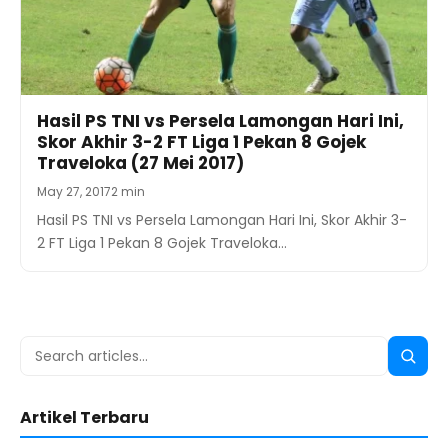
Hasil PS TNI vs Persela Lamongan Hari Ini,
Skor Akhir 3-2 FT Liga 1 Pekan 8 Gojek
Traveloka (27 Mei 2017)
May 27, 2017
2 min
Hasil PS TNI vs Persela Lamongan Hari Ini, Skor Akhir 3-
2 FT Liga 1 Pekan 8 Gojek Traveloka…
Search
Searc
for:
Artikel Terbaru