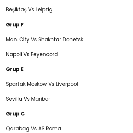
Beşiktaş Vs Leipzig
Grup F
Man. City Vs Shakhtar Donetsk
Napoli Vs Feyenoord
Grup E
Spartak Moskow Vs Liverpool
Sevilla Vs Maribor
Grup C
Qarabag Vs AS Roma