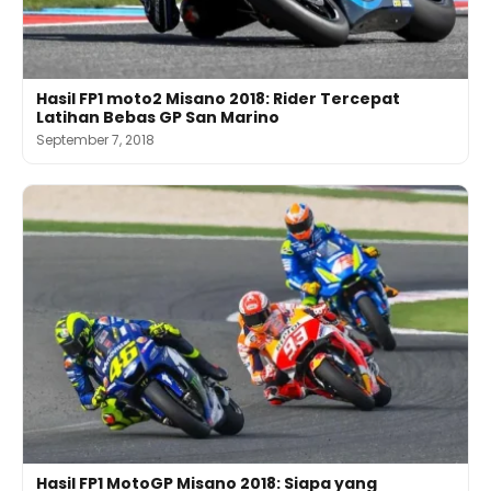
Hasil FP1 moto2 Misano 2018: Rider Tercepat
Latihan Bebas GP San Marino
September 7, 2018
Hasil FP1 MotoGP Misano 2018: Siapa yang