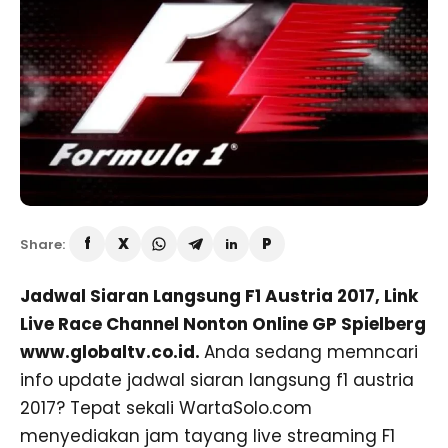
Share:
Jadwal Siaran Langsung F1 Austria 2017, Link
Live Race Channel Nonton Online GP Spielberg
www.globaltv.co.id.
Anda sedang memncari
info update jadwal siaran langsung f1 austria
2017? Tepat sekali WartaSolo.com
menyediakan jam tayang live streaming F1