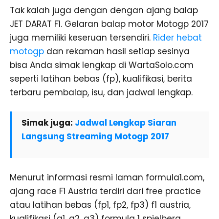
Tak kalah juga dengan dengan ajang balap
JET DARAT F1. Gelaran balap motor Motogp 2017
juga memiliki keseruan tersendiri.
Rider hebat
motogp
dan rekaman hasil setiap sesinya
bisa Anda simak lengkap di WartaSolo.com
seperti latihan bebas (fp), kualifikasi, berita
terbaru pembalap, isu, dan jadwal lengkap.
Simak juga:
Jadwal Lengkap Siaran
Langsung Streaming Motogp 2017
Menurut informasi resmi laman formula1.com,
ajang race F1 Austria terdiri dari free practice
atau latihan bebas (fp1, fp2, fp3) f1 austria,
kualifikasi (q1, q2, q3) formula 1 spielberg