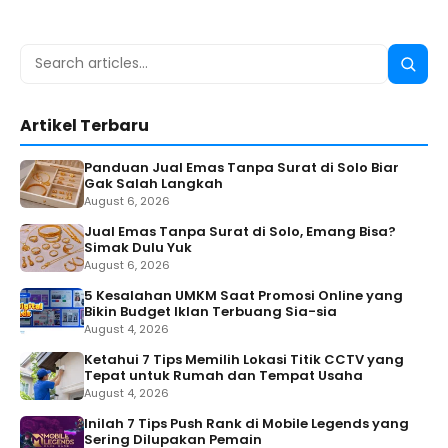
Search
Searc
for:
Artikel Terbaru
Panduan Jual Emas Tanpa Surat di Solo Biar
Gak Salah Langkah
August 6, 2026
Jual Emas Tanpa Surat di Solo, Emang Bisa?
Simak Dulu Yuk
August 6, 2026
5 Kesalahan UMKM Saat Promosi Online yang
Bikin Budget Iklan Terbuang Sia-sia
August 4, 2026
Ketahui 7 Tips Memilih Lokasi Titik CCTV yang
Tepat untuk Rumah dan Tempat Usaha
August 4, 2026
Inilah 7 Tips Push Rank di Mobile Legends yang
Sering Dilupakan Pemain