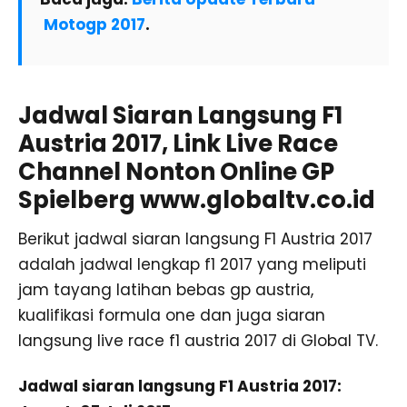
Motogp 2017
.
Jadwal Siaran Langsung F1
Austria 2017, Link Live Race
Channel Nonton Online GP
Spielberg www.globaltv.co.id
Berikut jadwal siaran langsung F1 Austria 2017
adalah jadwal lengkap f1 2017 yang meliputi
jam tayang latihan bebas gp austria,
kualifikasi formula one dan juga siaran
langsung live race f1 austria 2017 di Global TV.
Jadwal siaran langsung F1 Austria 2017: