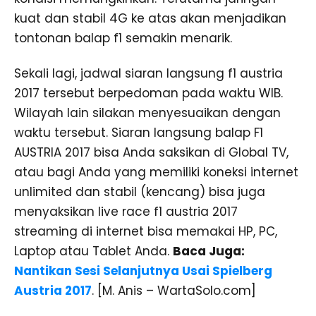
kuat dan stabil 4G ke atas akan menjadikan
tontonan balap f1 semakin menarik.
Sekali lagi, jadwal siaran langsung f1 austria
2017 tersebut berpedoman pada waktu WIB.
Wilayah lain silakan menyesuaikan dengan
waktu tersebut. Siaran langsung balap F1
AUSTRIA 2017 bisa Anda saksikan di Global TV,
atau bagi Anda yang memiliki koneksi internet
unlimited dan stabil (kencang) bisa juga
menyaksikan live race f1 austria 2017
streaming di internet bisa memakai HP, PC,
Laptop atau Tablet Anda.
Baca Juga:
Nantikan Sesi Selanjutnya Usai Spielberg
Austria 2017
. [M. Anis – WartaSolo.com]