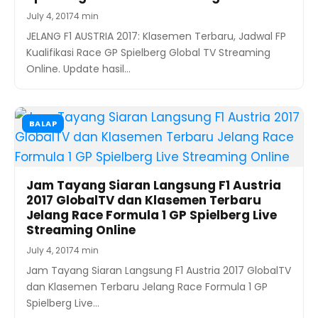
July 4, 2017
4 min
JELANG F1 AUSTRIA 2017: Klasemen Terbaru, Jadwal FP
Kualifikasi Race GP Spielberg Global TV Streaming
Online. Update hasil…
BALAP
Jam Tayang Siaran Langsung F1 Austria
2017 GlobalTV dan Klasemen Terbaru
Jelang Race Formula 1 GP Spielberg Live
Streaming Online
July 4, 2017
4 min
Jam Tayang Siaran Langsung F1 Austria 2017 GlobalTV
dan Klasemen Terbaru Jelang Race Formula 1 GP
Spielberg Live…