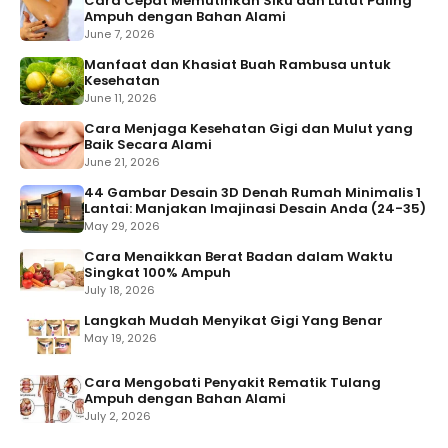
Cara Cepat Memutihkan Siku dan Lutut Paling
Ampuh dengan Bahan Alami
June 7, 2026
Manfaat dan Khasiat Buah Rambusa untuk
Kesehatan
June 11, 2026
Cara Menjaga Kesehatan Gigi dan Mulut yang
Baik Secara Alami
June 21, 2026
44 Gambar Desain 3D Denah Rumah Minimalis 1
Lantai: Manjakan Imajinasi Desain Anda (24-35)
May 29, 2026
Cara Menaikkan Berat Badan dalam Waktu
Singkat 100% Ampuh
July 18, 2026
Langkah Mudah Menyikat Gigi Yang Benar
May 19, 2026
Cara Mengobati Penyakit Rematik Tulang
Ampuh dengan Bahan Alami
July 2, 2026