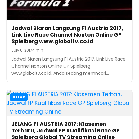
Jadwal Siaran Langsung F1 Austria 2017,
Link Live Race Channel Nonton Online GP
Spielberg www.globaltv.co.id
July 6, 2017
4 min
Jadwal Siaran Langsung F1 Austria 2017, Link Live Race
Channel Nonton Online GP Spielberg
www.globaltv.co.id. Anda sedang memncari…
BALAP
JELANG F1 AUSTRIA 2017: Klasemen
Terbaru, Jadwal FP Kualifikasi Race GP
Spielberg Global TV Streaming Online