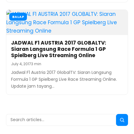
BALAP
JADWAL F1 AUSTRIA 2017 GLOBALTV:
Siaran Langsung Race Formula 1 GP
Spielberg Live Streaming Online
July 4, 2017
3 min
Jadwal F1 Austria 2017 GlobalTV: Siaran Langsung
Formula 1 GP Spielberg Live Race Streaming Online.
Update jam tayang…
Search
Searc
for: