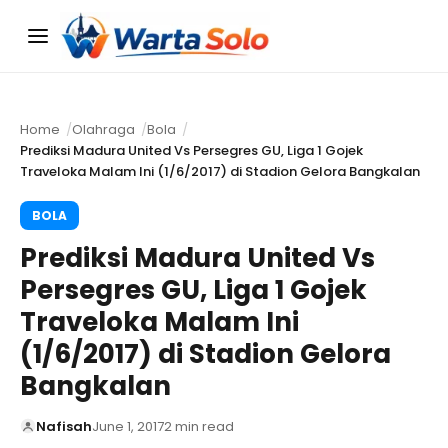
Menu
Home
Olahraga
Bola
Prediksi Madura United Vs Persegres GU, Liga 1 Gojek
Traveloka Malam Ini (1/6/2017) di Stadion Gelora Bangkalan
BOLA
Prediksi Madura United Vs
Persegres GU, Liga 1 Gojek
Traveloka Malam Ini
(1/6/2017) di Stadion Gelora
Bangkalan
Nafisah
June 1, 2017
2 min read