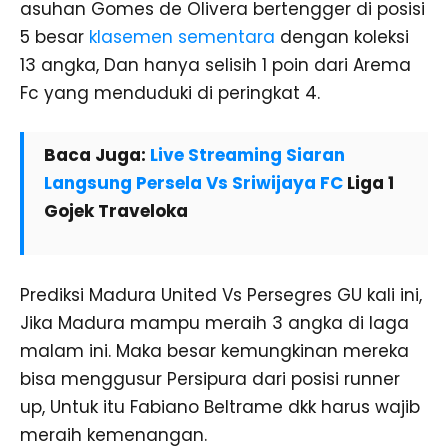
asuhan Gomes de Olivera bertengger di posisi
5 besar
klasemen sementara
dengan koleksi
13 angka, Dan hanya selisih 1 poin dari Arema
Fc yang menduduki di peringkat 4.
Baca Juga:
Live Streaming Siaran
Langsung Persela Vs Sriwijaya FC
Liga 1
Gojek Traveloka
Prediksi Madura United Vs Persegres GU kali ini,
Jika Madura mampu meraih 3 angka di laga
malam ini. Maka besar kemungkinan mereka
bisa menggusur Persipura dari posisi runner
up, Untuk itu Fabiano Beltrame dkk harus wajib
meraih kemenangan.