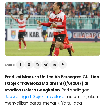
Share:
Prediksi Madura United Vs Persegres GU, Liga
1 Gojek Traveloka Malam Ini (1/6/2017) di
Stadion Gelora Bangkalan
. Pertandingan
Jadwal Liga 1 Gojek Traveloka
malam ini, akan
menyajikan partai menarik. Yaitu laga