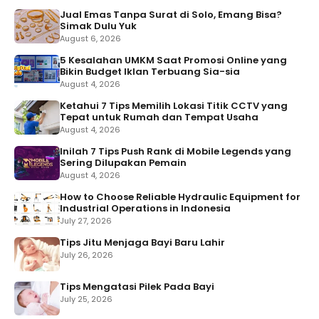
Jual Emas Tanpa Surat di Solo, Emang Bisa?
Simak Dulu Yuk
August 6, 2026
5 Kesalahan UMKM Saat Promosi Online yang
Bikin Budget Iklan Terbuang Sia-sia
August 4, 2026
Ketahui 7 Tips Memilih Lokasi Titik CCTV yang
Tepat untuk Rumah dan Tempat Usaha
August 4, 2026
Inilah 7 Tips Push Rank di Mobile Legends yang
Sering Dilupakan Pemain
August 4, 2026
How to Choose Reliable Hydraulic Equipment for
Industrial Operations in Indonesia
July 27, 2026
Tips Jitu Menjaga Bayi Baru Lahir
July 26, 2026
Tips Mengatasi Pilek Pada Bayi
July 25, 2026