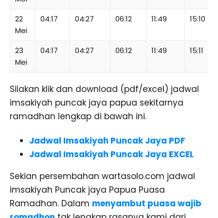
22
04:17
04:27
06:12
11:49
15:10
Mei
23
04:17
04:27
06:12
11:49
15:11
Mei
Silakan klik dan download (pdf/excel) jadwal
imsakiyah puncak jaya papua sekitarnya
ramadhan lengkap di bawah ini.
Jadwal Imsakiyah Puncak Jaya PDF
Jadwal Imsakiyah Puncak Jaya EXCEL
Sekian persembahan wartasolo.com jadwal
imsakiyah Puncak jaya Papua Puasa
Ramadhan. Dalam
menyambut puasa wajib
romadhon
tak lengkap rasanya kami dari