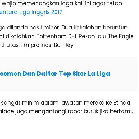
k wajib memenangkan laga kali ini agar tetap
tara Liga Inggris 2017
.
ga dilanda hasil minor. Dua kekalahan beruntun
ai dikalahkan Tottenham 0-1. Pekan lalu The Eagle
2 atas tim promosi Burnley.
semen Dan Daftar Top Skor La Liga
sangat minim dalam lawatan mereka ke Etihad
 Palace juga mengantongi rapor buruk jika bertamu