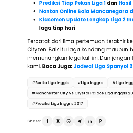
Prediksi Tiap Pekan Liga 1
dan
Hasil
Nonton Online Bola Mancanegara d
Klasemen Update Lengkap Liga 2 In
laga tiap hari
Tercatat dari lima pertemuan terakhir ke
Cityzen. Baik itu laga kandang maupun t
memenangkan laga kali ini, Dan jangan 
kami.
Baca Juga:
Jadwal Liga Spanyol 2
#Berita Liga Inggis
#Liga Inggris
#Liga Ingg
#Manchester City Vs Crystal Palace Liga Inggris 20
#Prediksi Liga Inggris 2017
Share: