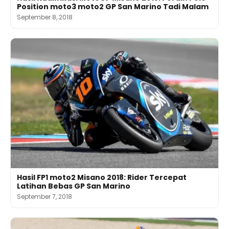
Position moto3 moto2 GP San Marino Tadi Malam
September 8, 2018
Hasil FP1 moto2 Misano 2018: Rider Tercepat
Latihan Bebas GP San Marino
September 7, 2018