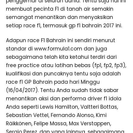
penggemar di seluruh dunia. Tentu saja hal ini
membuat pecinta F1 di tanah air semakin
semangat menantikan dan menyaksikan
setiap race f1, termasuk gp f1 bahrain 2017 ini.
Adapun race F1 Bahrain ini sendiri menurut
standar di www.formula1.com dan juga
sebagaimana telah kita ketahui terdiri dari
free practice atau latihan bebas (fp1, fp2, fp3),
kualifikasi dan puncaknya tentu saja adalah
race f1 GP Bahrain pada hari Minggu
(16/04/2017). Tentu Anda sudah tidak sabar
menantikan aksi dan performa driver f1 idola
Anda seperti Lewis Hamilton, Valtteri Bottas,
Sebastian Vettel, Fernando Alonso, Kimi
Räikkönen, Felipe Massa, Max Verstappen,
Sergio Perez, dan yang lainnya, sebagaimana