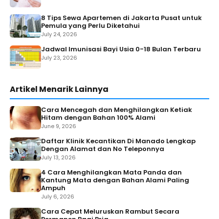
8 Tips Sewa Apartemen di Jakarta Pusat untuk
Pemula yang Perlu Diketahui
July 24, 2026
Jadwal Imunisasi Bayi Usia 0-18 Bulan Terbaru
July 23, 2026
Artikel Menarik Lainnya
Cara Mencegah dan Menghilangkan Ketiak
Hitam dengan Bahan 100% Alami
June 9, 2026
Daftar Klinik Kecantikan Di Manado Lengkap
Dengan Alamat dan No Teleponnya
July 13, 2026
4 Cara Menghilangkan Mata Panda dan
Kantung Mata dengan Bahan Alami Paling
Ampuh
July 6, 2026
Cara Cepat Meluruskan Rambut Secara