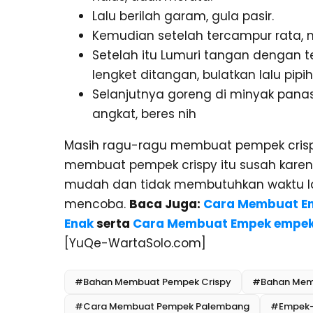
Lalu berilah garam, gula pasir.
Kemudian setelah tercampur rata, 
Setelah itu Lumuri tangan dengan t
lengket ditangan, bulatkan lalu pipi
Selanjutnya goreng di minyak pana
angkat, beres nih
Masih ragu-ragu membuat pempek crisp
membuat pempek crispy itu susah kar
mudah dan tidak membutuhkan waktu l
mencoba.
Baca Juga:
Cara Membuat Em
Enak
serta
Cara Membuat Empek empek 
[YuQe-WartaSolo.com]
#Bahan Membuat Pempek Crispy
#Bahan Mem
#Cara Membuat Pempek Palembang
#Empek