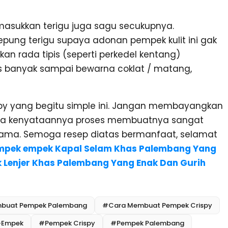
masukkan terigu juga sagu secukupnya.
epung terigu supaya adonan pempek kulit ini gak
hkan rada tipis (seperti perkedel kentang)
s banyak sampai bewarna coklat / matang,
y yang begitu simple ini. Jangan membayangkan
ena kenyataannya proses membuatnya sangat
ama. Semoga resep diatas bermanfaat, selamat
pek empek Kapal Selam Khas Palembang Yang
Lenjer Khas Palembang Yang Enak Dan Gurih
buat Pempek Palembang
#Cara Membuat Pempek Crispy
-Empek
#Pempek Crispy
#Pempek Palembang