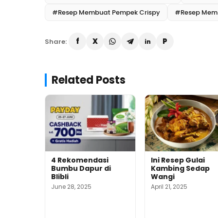
#Resep Membuat Pempek Crispy
#Resep Mem
Share:
Related Posts
4 Rekomendasi
Ini Resep Gulai
Bumbu Dapur di
Kambing Sedap
Blibli
Wangi
June 28, 2025
April 21, 2025