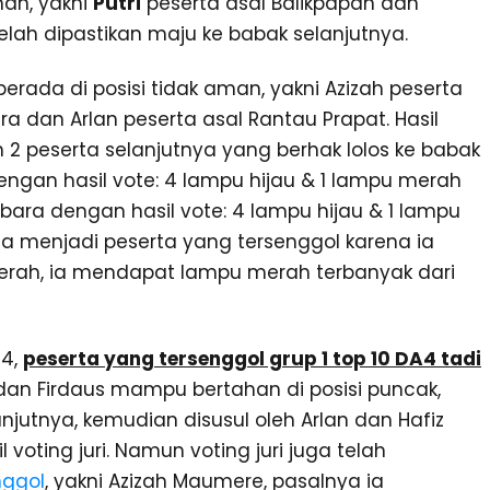
man, yakni
Putri
peserta asal Balikpapan dan
lah dipastikan maju ke babak selanjutnya.
erada di posisi tidak aman, yakni Azizah peserta
ra dan Arlan peserta asal Rantau Prapat. Hasil
 2 peserta selanjutnya yang berhak lolos ke babak
dengan hasil vote: 4 lampu hijau & 1 lampu merah
ubara dengan hasil vote: 4 lampu hijau & 1 lampu
a menjadi peserta yang tersenggol karena ia
erah, ia mendapat lampu merah terbanyak dari
 4,
peserta yang tersenggol grup 1 top 10 DA4 tadi
ri dan Firdaus mampu bertahan di posisi puncak,
njutnya, kemudian disusul oleh Arlan dan Hafiz
 voting juri. Namun voting juri juga telah
nggol
, yakni Azizah Maumere, pasalnya ia