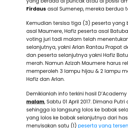
yang berada di puncak atau di posisi a
Firdaus
asal Sumenep, mereka berdua te
Kemudian tersisa tiga (3) peserta yang b
asal Maumere, Hafiz peserta asal Batuba
voting juri tadi malam telah menentukan
selanjutnya, yakni Arlan Rantau Prapat 
dan peserta selanjutnya yakni Hafiz Bat
merah. Namun Azizah Maumere harus rel
memperoleh 3 lampu hijau & 2 lampu m
Hafiz dan Arlan.
Demikianlah info terkini hasil D’Academy
malam
, Sabtu 01 April 2017. Dimana Put
sehingga ia langsung lolos ke babak sela
yang lolos ke babak selanjutnya dari hasil
menyisakan satu (1)
peserta yang terse