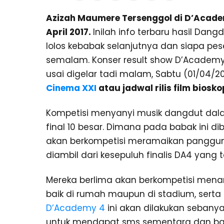
Azizah Maumere Tersenggol di D’Academ
April 2017.
Inilah info terbaru hasil Da
lolos kebabak selanjutnya dan siapa pese
semalam. Konser result show D’Academy 4
usai digelar tadi malam, Sabtu (01/04/20
Cinema XXI
atau jadwal rilis film biosko
Kompetisi menyanyi musik dangdut dala
final 10 besar. Dimana pada babak ini dib
akan berkompetisi meramaikan panggung
diambil dari kesepuluh finalis DA4 yang te
Mereka berlima akan berkompetisi mena
baik di rumah maupun di stadium, serta
D’Academy 4
ini akan dilakukan sebanya
untuk mendapat sms sementara dan baba