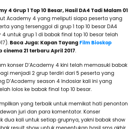
y 4 Grup 1 Top 10 Besar, Hasil DA4 Tadi Malam 01
ngdut Academy 4 yang meliputi siapa peserta yang
rta yang tersenggol di grup 1 top 10 besar DA4
 untuk grup 1 di babak final top 10 besar telah
17).
Baca Juga: Kapan Tayang
Film Bioskop
p cinema 21 terbaru April 2017
.
m konser D’Academy 4 kini telah memasuki babak
agi menjadi 2 grup terdiri dari 5 peserta yang
 D’Academy season 4 Indosiar kali ini yang
lah lolos ke babak final top 10 besar.
mpilkan yang terbaik untuk memikat hati penonton
 dewan juri dan para komentator. Konser
k dua kali untuk setiap grupnya, yakni babak show
k result show untuk menentukan hasil sms akhir