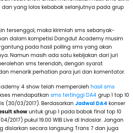
 dan yang lolos kebabak selanjutnya pada grup
in tersenggol, maka kirimlah sms sebanyak-
ahan dalam kompetisi Dangdut Academy musim
tergantung pada hasil polling sms yang akan
nya. Namun masih ada satu kebijakan dari juri
erolehan sms terendah, dengan syarat
an menarik perhatian para juri dan komentator.
’Academy 4 show telah memperoleh
hasil sms
kses mendapatkan
sms tertinggi DA4
grup 1 top 10
is (30/03/2017). Berdasarkan
Jadwal DA4
konser
esult show
untuk grup 1 pada babak final top 10
4/2017) pukul 19.00 WIB Live di Indosiar. Jangan
 disiarkan secara langsung Trans 7 dan juga