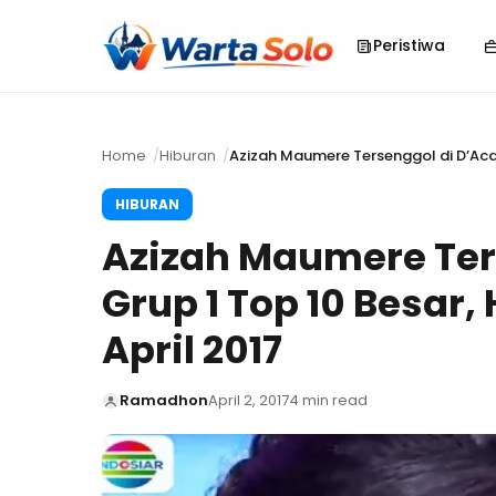
Peristiwa
Home
Hiburan
Azizah Maumere Tersenggol di D’Acad
HIBURAN
Azizah Maumere Ter
Grup 1 Top 10 Besar,
April 2017
Ramadhon
April 2, 2017
4 min read