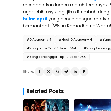
mendapatkan lampu merah terbanyak. 
agar lebih asyik lagi jika ditambah de
bulan april
yang penuh dengan motiva
bermanfaat. [Wisnu Ramadhon – Warta
#D'Academy 4
#Hasil D'Academy 4
#Yang 
#Yang Lolos Top 10 Besar DA4
#Yang Tersenggo
#Yang Tersenggol Top 10 Besar DA4
Share:
Related Posts