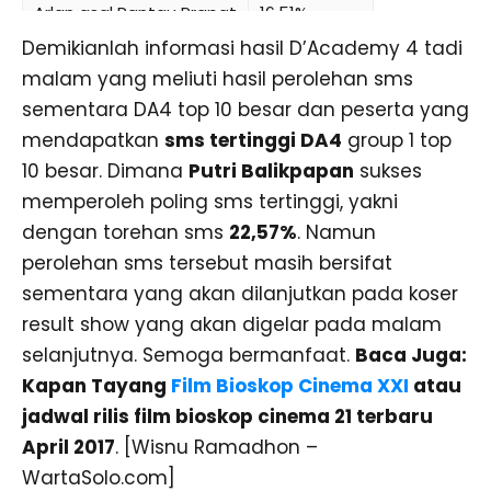
Arlan asal Rantau Prapat
16,51%
Demikianlah informasi hasil D’Academy 4 tadi
malam yang meliuti hasil perolehan sms
sementara DA4 top 10 besar dan peserta yang
mendapatkan
sms tertinggi DA4
group 1 top
10 besar. Dimana
Putri Balikpapan
sukses
memperoleh poling sms tertinggi, yakni
dengan torehan sms
22,57%
. Namun
perolehan sms tersebut masih bersifat
sementara yang akan dilanjutkan pada koser
result show yang akan digelar pada malam
selanjutnya. Semoga bermanfaat.
Baca Juga:
Kapan Tayang
Film Bioskop Cinema XXI
atau
jadwal rilis film bioskop cinema 21 terbaru
April 2017
. [Wisnu Ramadhon –
WartaSolo.com]