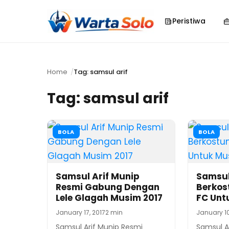
Peristiwa
Home
Tag: samsul arif
Tag:
samsul arif
BOLA
BOLA
Samsul Arif Munip
Samsul
Resmi Gabung Dengan
Berkos
Lele Glagah Musim 2017
FC Unt
January 17, 2017
2 min
January 10
Samsul Arif Munip Resmi
Samsul A