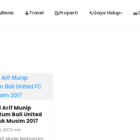
Bisnis
Travel
Properti
Gaya Hidup
 Arif Munip
tum Bali United
uk Musim 2017
, 2017
2 min
rif Munip Berkostum