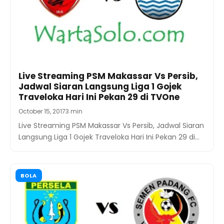
Live Streaming PSM Makassar Vs Persib,
Jadwal Siaran Langsung Liga 1 Gojek
Traveloka Hari Ini Pekan 29 di TVOne
October 15, 2017
3 min
Live Streaming PSM Makassar Vs Persib, Jadwal Siaran
Langsung Liga 1 Gojek Traveloka Hari Ini Pekan 29 di…
BOLA