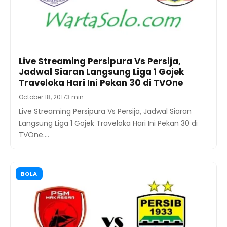
Live Streaming Persipura Vs Persija,
Jadwal Siaran Langsung Liga 1 Gojek
Traveloka Hari Ini Pekan 30 di TVOne
October 18, 2017
3 min
Live Streaming Persipura Vs Persija, Jadwal Siaran
Langsung Liga 1 Gojek Traveloka Hari Ini Pekan 30 di
TVOne.…
BOLA