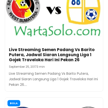
Live Streaming Semen Padang Vs Barito
Putera, Jadwal Siaran Langsung Liga 1
Gojek Traveloka Hari Ini Pekan 26
September 25, 2017
3 min
Live Streaming Semen Padang Vs Barito Putera,
Jadwal Siaran Langsung Liga 1 Gojek Traveloka Hari Ini
Pekan 26.…
BOLA