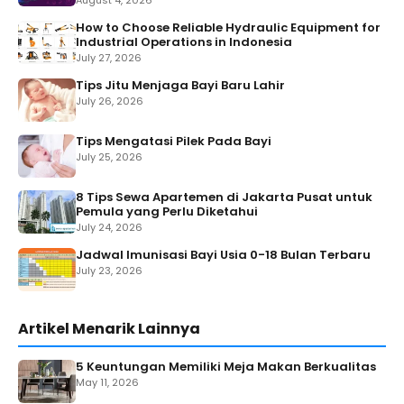
How to Choose Reliable Hydraulic Equipment for
Industrial Operations in Indonesia
July 27, 2026
Tips Jitu Menjaga Bayi Baru Lahir
July 26, 2026
Tips Mengatasi Pilek Pada Bayi
July 25, 2026
8 Tips Sewa Apartemen di Jakarta Pusat untuk
Pemula yang Perlu Diketahui
July 24, 2026
Jadwal Imunisasi Bayi Usia 0-18 Bulan Terbaru
July 23, 2026
Artikel Menarik Lainnya
5 Keuntungan Memiliki Meja Makan Berkualitas
May 11, 2026