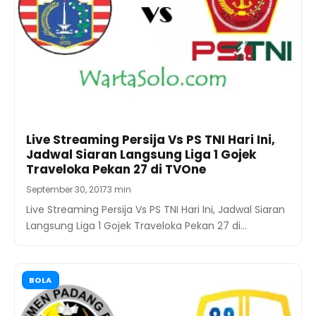
Live Streaming Persija Vs PS TNI Hari Ini,
Jadwal Siaran Langsung Liga 1 Gojek
Traveloka Pekan 27 di TVOne
September 30, 2017
3 min
Live Streaming Persija Vs PS TNI Hari Ini, Jadwal Siaran
Langsung Liga 1 Gojek Traveloka Pekan 27 di…
BOLA