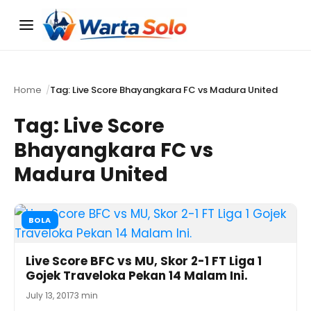
Menu
Home
Tag: Live Score Bhayangkara FC vs Madura United
Tag:
Live Score
Bhayangkara FC vs
Madura United
BOLA
Live Score BFC vs MU, Skor 2-1 FT Liga 1
Gojek Traveloka Pekan 14 Malam Ini.
July 13, 2017
3 min