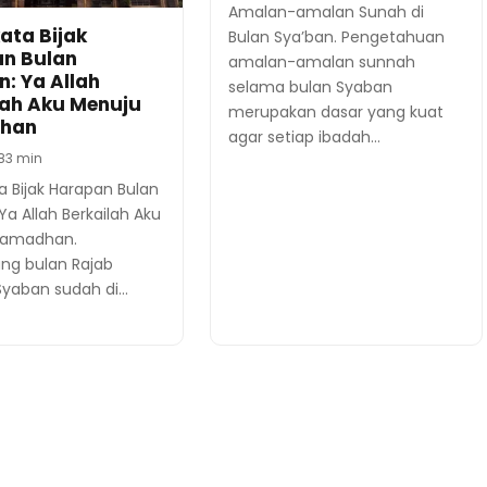
Amalan-amalan Sunah di
ata Bijak
Bulan Sya’ban. Pengetahuan
n Bulan
amalan-amalan sunnah
: Ya Allah
selama bulan Syaban
lah Aku Menuju
merupakan dasar yang kuat
han
agar setiap ibadah…
8
3 min
a Bijak Harapan Bulan
Ya Allah Berkailah Aku
Ramadhan.
ng bulan Rajab
yaban sudah di…