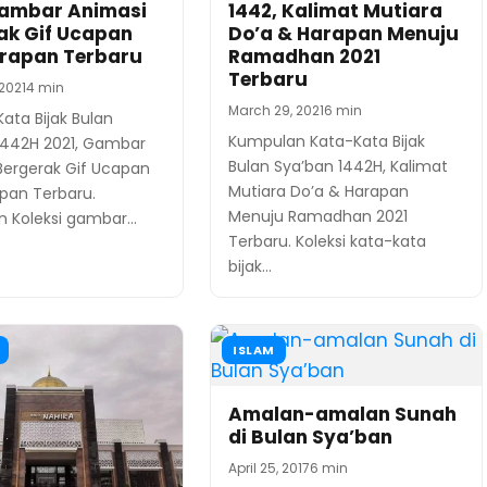
Gambar Animasi
1442, Kalimat Mutiara
ak Gif Ucapan
Do’a & Harapan Menuju
rapan Terbaru
Ramadhan 2021
Terbaru
2021
4 min
March 29, 2021
6 min
ata Bijak Bulan
Kumpulan Kata-Kata Bijak
1442H 2021, Gambar
Bulan Sya’ban 1442H, Kalimat
Bergerak Gif Ucapan
Mutiara Do’a & Harapan
pan Terbaru.
Menuju Ramadhan 2021
 Koleksi gambar…
Terbaru. Koleksi kata-kata
bijak…
ISLAM
Amalan-amalan Sunah
di Bulan Sya’ban
April 25, 2017
6 min