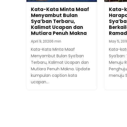
Kata-Kata Minta Maaf
Kata-k
Menyambut Bulan
Harapa
Sya’ban Terbaru,
Sya’ban
Kalimat Ucapan dan
Berkai
Mutiara Penuh Makna
Ramad
April 9, 2020
6 min
May 5, 201
Kata-Kata Minta Maaf
Kata-kat
Menyambut Bulan Sya’ban
Sya’ban: 
Terbaru, Kalimat Ucapan dan
Menuju 
Mutiara Penuh Makna. Update
Penghuju
kumpulan caption kata
menuju S
ucapan…