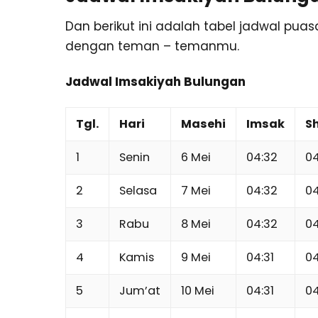
Dan berikut ini adalah tabel jadwal pua
dengan teman – temanmu.
Jadwal Imsakiyah Bulungan
Tgl.
Hari
Masehi
Imsak
S
1
Senin
6 Mei
04:32
04
2
Selasa
7 Mei
04:32
04
3
Rabu
8 Mei
04:32
04
4
Kamis
9 Mei
04:31
04
5
Jum’at
10 Mei
04:31
04