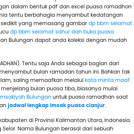
lungan dalam bentuk pdf dan excel puasa romadhon
dunia tentu berbahagia menyambut kedatangan
tak sedikit yang memasang gambar
dp bbm selamat
lucu
dp bbm selamat sahur dan buka puasa
an Bulungan dapat anda koleksi dengan mudah
DHAN). Tentu saja Anda sebagai bagian dari
 menyambut bulan ramadan tahun ini. Bahkan tak
salam, saling memaafkan melalui
kata minta maaf
n menjelang bulan puasa tiba, biasanya mulai
imsakiyah Bulungan
untuk puasa ramadhan saat
kan
jadwal lengkap imsak puasa cianjur
.
abupaten di Provinsi Kalimantan Utara, Indonesia.
ng Selor. Nama Bulungan berasal dari sebuah