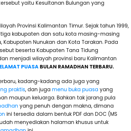
tersebut yaitu Kesultanan Bulungan yang
ayah Provinsi Kalimantan Timur. Sejak tahun 1999,
i tiga kabupaten dan satu kota masing-masing
, Kabupaten Nunukan dan Kota Tarakan. Pada
rsebut beserta Kabupaten Tana Tidung
dan menjadi wilayah provinsi baru Kalimantan
ELAMAT PUASA
BULAN RAMADHAN TERBARU.
terbaru, kadang-kadang ada juga yang
ng praktis
, dan juga
menu buka puasa
yang
 maupun keluarga. Bahkan tak jarang pula
amadhan
yang penuh dengan makna, dimana
on
ini tersedia dalam bentuk PDF dan DOC (MS
 sudah menyediakan halaman khusus untuk
t ramadhan
ini.