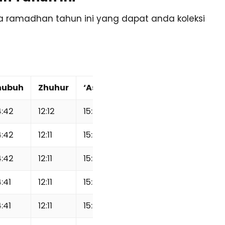
sa ramadhan tahun ini yang dapat anda koleksi
hubuh
Zhuhur
‘Ashr
Maghrib
‘Isha
:42
12:12
15:30
18:18
19:29
:42
12:11
15:30
18:18
19:29
:42
12:11
15:31
18:18
19:29
:41
12:11
15:31
18:18
19:29
:41
12:11
15:31
18:18
19:29