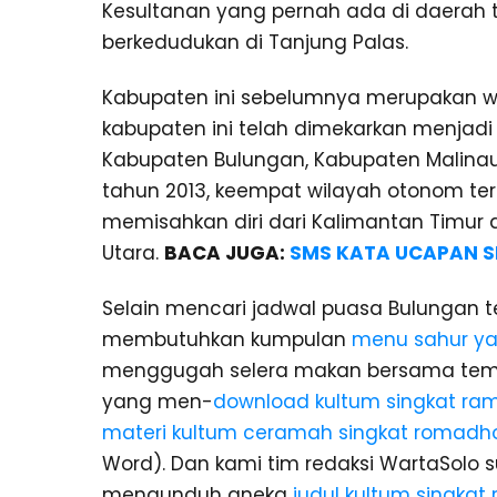
Kesultanan yang pernah ada di daerah 
berkedudukan di Tanjung Palas.
Kabupaten ini sebelumnya merupakan wil
kabupaten ini telah dimekarkan menjad
Kabupaten Bulungan, Kabupaten Malinau
tahun 2013, keempat wilayah otonom te
memisahkan diri dari Kalimantan Timur 
Utara.
BACA JUGA:
SMS KATA UCAPAN S
Selain mencari jadwal puasa Bulungan 
membutuhkan kumpulan
menu sahur ya
menggugah selera makan bersama teman
yang men-
download kultum singkat r
materi kultum ceramah singkat romadh
Word). Dan kami tim redaksi WartaSolo
mengunduh aneka
judul kultum singka