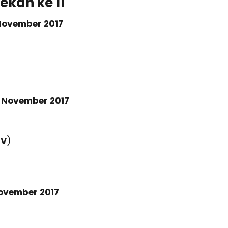
ekan ke 11
 November 2017
5 November 2017
TV
)
November 2017