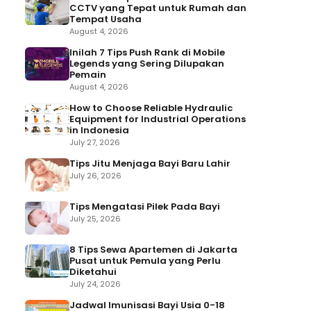
CCTV yang Tepat untuk Rumah dan
Tempat Usaha
August 4, 2026
Inilah 7 Tips Push Rank di Mobile
Legends yang Sering Dilupakan
Pemain
August 4, 2026
How to Choose Reliable Hydraulic
Equipment for Industrial Operations
in Indonesia
July 27, 2026
Tips Jitu Menjaga Bayi Baru Lahir
July 26, 2026
Tips Mengatasi Pilek Pada Bayi
July 25, 2026
8 Tips Sewa Apartemen di Jakarta
Pusat untuk Pemula yang Perlu
Diketahui
July 24, 2026
Jadwal Imunisasi Bayi Usia 0-18