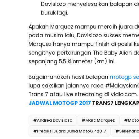
Dovisiozo menyelesaikan balapan den
buruk lagi.
Apakah Marquez mampu meraih juara dun
pada musim lalu, Dovisiozo sukses me
Marquez hanya mampu finish di posisi kes
sengitnya pertarungan The Baby Alien de
sepanjang 5.5 kilometer (km) ini.
Bagaimanakah hasil balapan
motogp se
lupa saksikan jalannya race #Malaysian
Trans 7 atau live streaming di vidio.co
JADWAL MOTOGP 2017
TRANS7 LENGKA
#Andrea Dovisiozo
#Marc Marquez
#Moto
#Prediksi Juara Dunia MotoGP 2017
#Sekenario