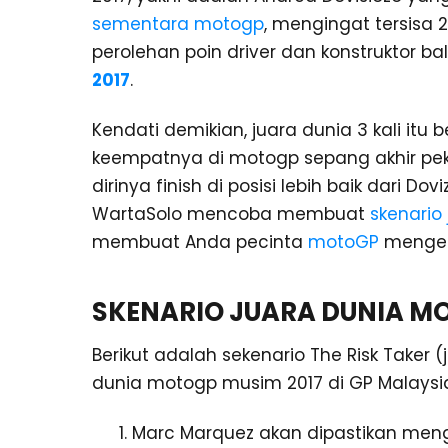
sementara motogp
, mengingat tersisa 2
perolehan poin driver dan konstruktor 
2017
.
Kendati demikian, juara dunia 3 kali it
keempatnya di motogp sepang akhir pe
dirinya finish di posisi lebih baik dari Do
WartaSolo mencoba membuat
skenario
membuat Anda pecinta
motoGP
mengeta
SKENARIO JUARA DUNIA MO
Berikut adalah sekenario The Risk Taker 
dunia motogp musim 2017 di GP Malaysi
Marc Marquez akan dipastikan mengu