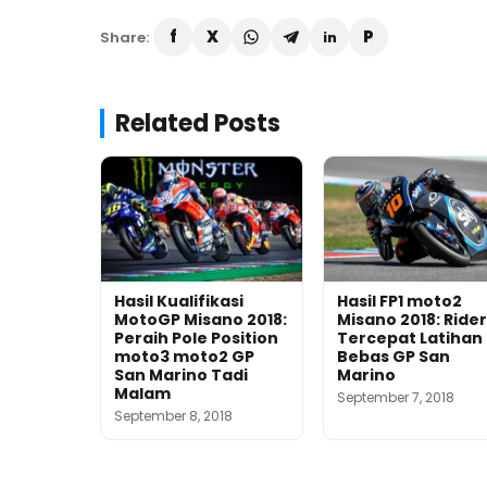
Share:
Related Posts
Hasil Kualifikasi
Hasil FP1 moto2
MotoGP Misano 2018:
Misano 2018: Rider
Peraih Pole Position
Tercepat Latihan
moto3 moto2 GP
Bebas GP San
San Marino Tadi
Marino
Malam
September 7, 2018
September 8, 2018