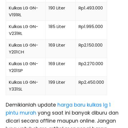
Kulkas LG GN-
190 Liter
Rp1.493.000
V191RL
Kulkas LG GN-
185 Liter
Rp1.995.000
V231RL
Kulkas LG GN-
169 Liter
Rp2.150.000
Y201CH
Kulkas LG GN-
169 Liter
Rp2.270.000
Y201SP
Kulkas LG GN-
199 Liter
Rp2.450.000
Y331SL
Demikianlah update
harga baru kulkas lg 1
pintu murah
yang saat ini banyak diburu dan
dicari secara offline maupun online. Jangan