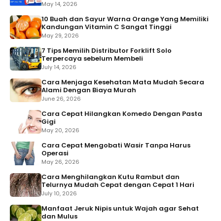
May 14, 2026
10 Buah dan Sayur Warna Orange Yang Memiliki
Kandungan Vitamin C Sangat Tinggi
May 29, 2026
7 Tips Memilih Distributor Forklift Solo
Terpercaya sebelum Membeli
July 14, 2026
Cara Menjaga Kesehatan Mata Mudah Secara
Alami Dengan Biaya Murah
June 26, 2026
Cara Cepat Hilangkan Komedo Dengan Pasta
Gigi
May 20, 2026
Cara Cepat Mengobati Wasir Tanpa Harus
Operasi
May 26, 2026
Cara Menghilangkan Kutu Rambut dan
Telurnya Mudah Cepat dengan Cepat 1 Hari
July 10, 2026
Manfaat Jeruk Nipis untuk Wajah agar Sehat
dan Mulus