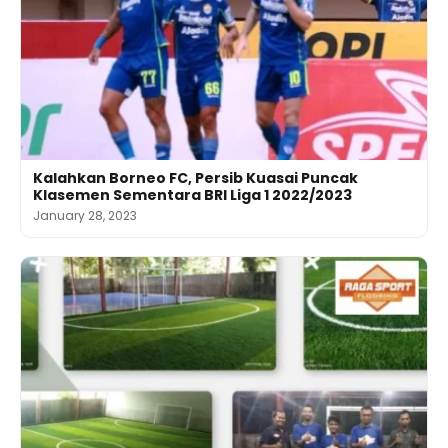
Kalahkan Borneo FC, Persib Kuasai Puncak
Klasemen Sementara BRI Liga 1 2022/2023
January 28, 2023