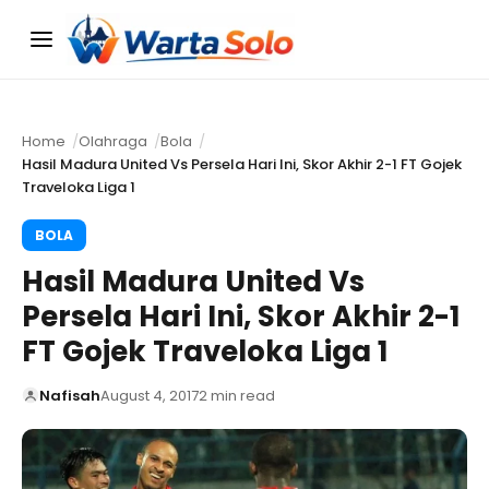
Menu
Home
Olahraga
Bola
Hasil Madura United Vs Persela Hari Ini, Skor Akhir 2-1 FT Gojek
Traveloka Liga 1
BOLA
Hasil Madura United Vs
Persela Hari Ini, Skor Akhir 2-1
FT Gojek Traveloka Liga 1
Nafisah
August 4, 2017
2 min read