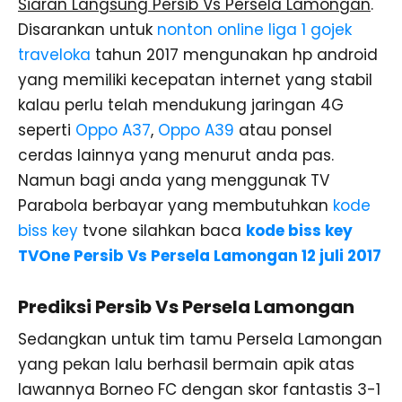
Siaran Langsung Persib Vs Persela Lamongan
.
Disarankan untuk
nonton online liga 1 gojek
traveloka
tahun 2017 mengunakan hp android
yang memiliki kecepatan internet yang stabil
kalau perlu telah mendukung jaringan 4G
seperti
Oppo A37
,
Oppo A39
atau ponsel
cerdas lainnya yang menurut anda pas.
Namun bagi anda yang menggunak TV
Parabola berbayar yang membutuhkan
kode
biss key
tvone silahkan baca
kode biss key
TVOne Persib Vs Persela Lamongan 12 juli 2017
Prediksi Persib Vs Persela Lamongan
Sedangkan untuk tim tamu Persela Lamongan
yang pekan lalu berhasil bermain apik atas
lawannya Borneo FC dengan skor fantastis 3-1