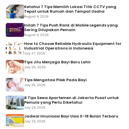
Ketahui 7 Tips Memilih Lokasi Titik CCTV yang
Tepat untuk Rumah dan Tempat Usaha
August 4, 2026
Inilah 7 Tips Push Rank di Mobile Legends yang
Sering Dilupakan Pemain
August 4, 2026
How to Choose Reliable Hydraulic Equipment for
Industrial Operations in Indonesia
July 27, 2026
Tips Jitu Menjaga Bayi Baru Lahir
July 26, 2026
Tips Mengatasi Pilek Pada Bayi
July 25, 2026
8 Tips Sewa Apartemen di Jakarta Pusat untuk
Pemula yang Perlu Diketahui
July 24, 2026
Jadwal Imunisasi Bayi Usia 0-18 Bulan Terbaru
July 23, 2026