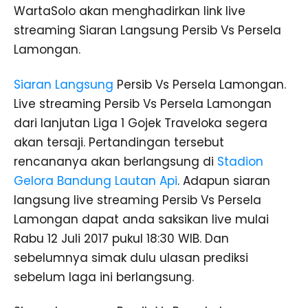
WartaSolo akan menghadirkan link live
streaming Siaran Langsung Persib Vs Persela
Lamongan.
Siaran Langsung
Persib Vs Persela Lamongan.
Live streaming Persib Vs Persela Lamongan
dari lanjutan Liga 1 Gojek Traveloka segera
akan tersaji. Pertandingan tersebut
rencananya akan berlangsung di
Stadion
Gelora Bandung Lautan Api
. Adapun siaran
langsung live streaming Persib Vs Persela
Lamongan dapat anda saksikan live mulai
Rabu 12 Juli 2017 pukul 18:30 WIB. Dan
sebelumnya simak dulu ulasan prediksi
sebelum laga ini berlangsung.