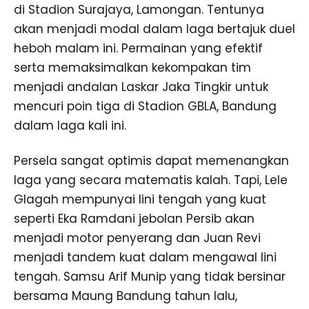
di Stadion Surajaya, Lamongan. Tentunya
akan menjadi modal dalam laga bertajuk duel
heboh malam ini. Permainan yang efektif
serta memaksimalkan kekompakan tim
menjadi andalan Laskar Jaka Tingkir untuk
mencuri poin tiga di Stadion GBLA, Bandung
dalam laga kali ini.
Persela sangat optimis dapat memenangkan
laga yang secara matematis kalah. Tapi, Lele
Glagah mempunyai lini tengah yang kuat
seperti Eka Ramdani jebolan Persib akan
menjadi motor penyerang dan Juan Revi
menjadi tandem kuat dalam mengawal lini
tengah. Samsu Arif Munip yang tidak bersinar
bersama Maung Bandung tahun lalu,