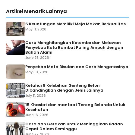
Artikel Menarik Lainnya
5 Keuntungan Memiliki Meja Makan Berkualitas
May 11, 2026
Cara Menghilangkan Ketombe dan Melawan
Penyebab Kutu Rambut Paling Ampuh dengan
Bahan Alami
June 25, 2026
Penyebab Mata Bisulan dan Cara Mengatasinya
May 30, 2026
Ketahui 8 Kelebihan Genteng Beton
Dibandingkan dengan Jenis Lainnya
July 11, 2026
15 Khasiat dan manfaat Terong Belanda Untuk
Kesehatan
June 16, 2026
Cara dan Gerakan Untuk Meninggikan Badan
Cepat Dalam Seminggu
June 22, 2026