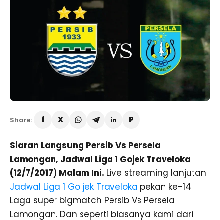
Share:
Siaran Langsung Persib Vs Persela
Lamongan, Jadwal Liga 1 Gojek Traveloka
(12/7/2017) Malam Ini.
Live streaming lanjutan
Jadwal Liga 1 Go jek Traveloka
pekan ke-14
Laga super bigmatch Persib Vs Persela
Lamongan. Dan seperti biasanya kami dari