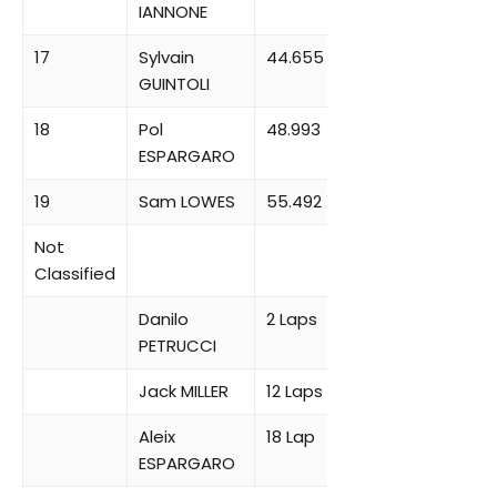
IANNONE
17
Sylvain
44.655
GUINTOLI
18
Pol
48.993
ESPARGARO
19
Sam LOWES
55.492
Not
Classified
Danilo
2 Laps
PETRUCCI
Jack MILLER
12 Laps
Aleix
18 Lap
ESPARGARO