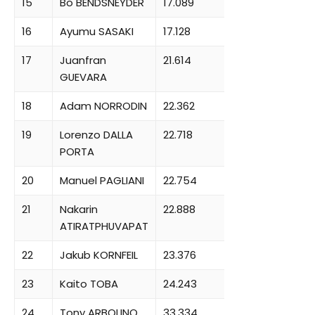
15
Bo BENDSNEYDER
17.089
16
Ayumu SASAKI
17.128
17
Juanfran
21.614
GUEVARA
18
Adam NORRODIN
22.362
19
Lorenzo DALLA
22.718
PORTA
20
Manuel PAGLIANI
22.754
21
Nakarin
22.888
ATIRATPHUVAPAT
22
Jakub KORNFEIL
23.376
23
Kaito TOBA
24.243
24
Tony ARBOLINO
33.334