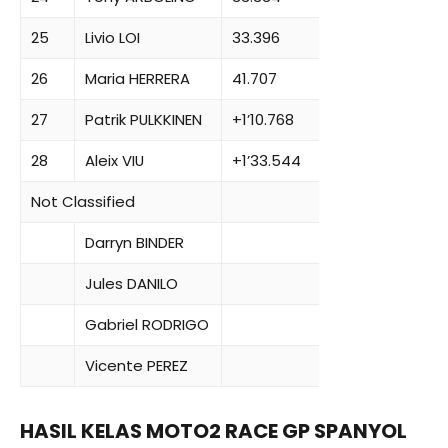
25
Livio LOI
33.396
26
Maria HERRERA
41.707
27
Patrik PULKKINEN
+1’10.768
28
Aleix VIU
+1’33.544
Not Classified
Darryn BINDER
Jules DANILO
Gabriel RODRIGO
Vicente PEREZ
HASIL KELAS MOTO2 RACE GP SPANYOL