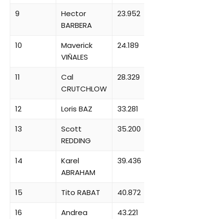
9
Hector
23.952
BARBERA
10
Maverick
24.189
VIÑALES
11
Cal
28.329
CRUTCHLOW
12
Loris BAZ
33.281
13
Scott
35.200
REDDING
14
Karel
39.436
ABRAHAM
15
Tito RABAT
40.872
16
Andrea
43.221