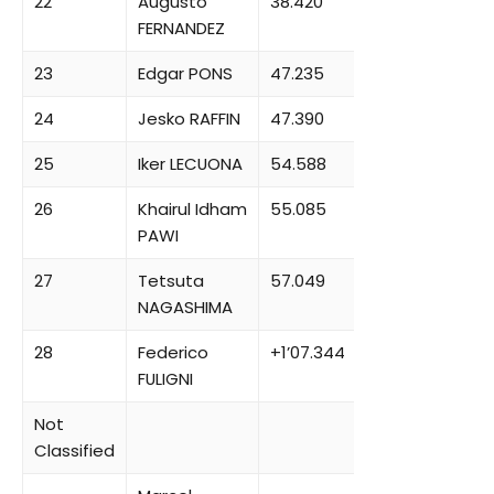
22
Augusto
38.420
FERNANDEZ
23
Edgar PONS
47.235
24
Jesko RAFFIN
47.390
25
Iker LECUONA
54.588
26
Khairul Idham
55.085
PAWI
27
Tetsuta
57.049
NAGASHIMA
28
Federico
+1’07.344
FULIGNI
Not
Classified