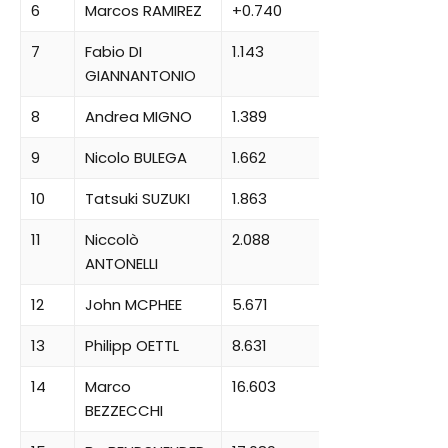
6
Marcos RAMIREZ
+0.740
7
Fabio DI
1.143
GIANNANTONIO
8
Andrea MIGNO
1.389
9
Nicolo BULEGA
1.662
10
Tatsuki SUZUKI
1.863
11
Niccolò
2.088
ANTONELLI
12
John MCPHEE
5.671
13
Philipp OETTL
8.631
14
Marco
16.603
BEZZECCHI