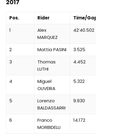
2017
Pos.
Rider
Time/Gap
1
Alex
42’40.502
MARQUEZ
2
Mattia PASINI
3.525
3
Thomas
4.452
LUTHI
4
Miguel
5.322
OLIVEIRA
5
Lorenzo
9.930
BALDASSARRI
6
Franco
14.172
MORBIDELLI