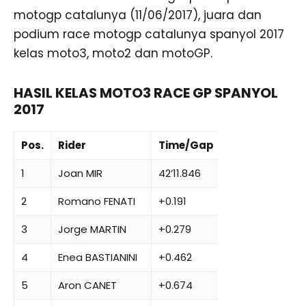
motogp catalunya (11/06/2017), juara dan
podium race motogp catalunya spanyol 2017
kelas moto3, moto2 dan motoGP.
HASIL KELAS MOTO3 RACE GP SPANYOL
2017
Pos.
Rider
Time/Gap
1
Joan MIR
42’11.846
2
Romano FENATI
+0.191
3
Jorge MARTIN
+0.279
4
Enea BASTIANINI
+0.462
5
Aron CANET
+0.674