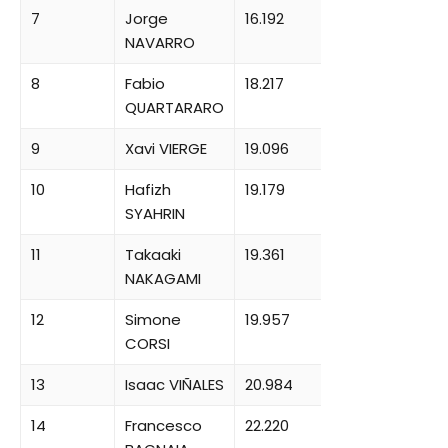
7
Jorge
16.192
NAVARRO
8
Fabio
18.217
QUARTARARO
9
Xavi VIERGE
19.096
10
Hafizh
19.179
SYAHRIN
11
Takaaki
19.361
NAKAGAMI
12
Simone
19.957
CORSI
13
Isaac VIÑALES
20.984
14
Francesco
22.220