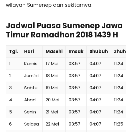
wilayah Sumenep dan sekitarnya.
Jadwal Puasa Sumenep Jawa
Timur Ramadhon 2018 1439 H
Tgl.
Hari
Masehi
Imsak
Shubuh
Zhuhur
1
Kamis
17 Mei
03:57
04:07
11:24
2
Jum’at
18 Mei
03:57
04:07
11:24
3
Sabtu
19 Mei
03:57
04:07
11:24
4
Ahad
20 Mei
03:57
04:07
11:24
5
Senin
21 Mei
03:57
04:07
11:24
6
Selasa
22 Mei
03:57
04:07
11:25