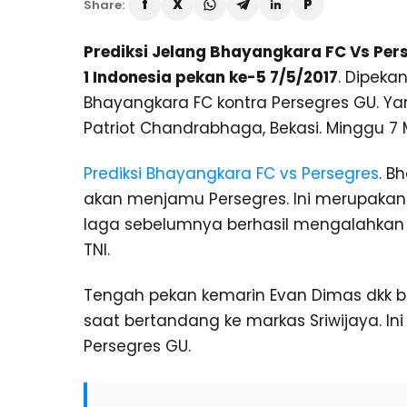
Share:
Prediksi Jelang Bhayangkara FC Vs Pers
1 Indonesia pekan ke-5 7/5/2017
. Dipeka
Bhayangkara FC kontra Persegres GU. Ya
Patriot Chandrabhaga, Bekasi. Minggu 7 Me
Prediksi Bhayangkara FC vs Persegres
. B
akan menjamu Persegres. Ini merupakan
laga sebelumnya berhasil mengalahkan 
TNI.
Tengah pekan kemarin Evan Dimas dkk 
saat bertandang ke markas Sriwijaya. I
Persegres GU.