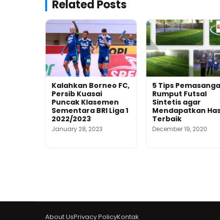
Related Posts
Kalahkan Borneo FC,
5 Tips Pemasang
Persib Kuasai
Rumput Futsal
Puncak Klasemen
Sintetis agar
Sementara BRI Liga 1
Mendapatkan Has
2022/2023
Terbaik
January 28, 2023
December 19, 2020
About Us
Privacy Policy
Kontak