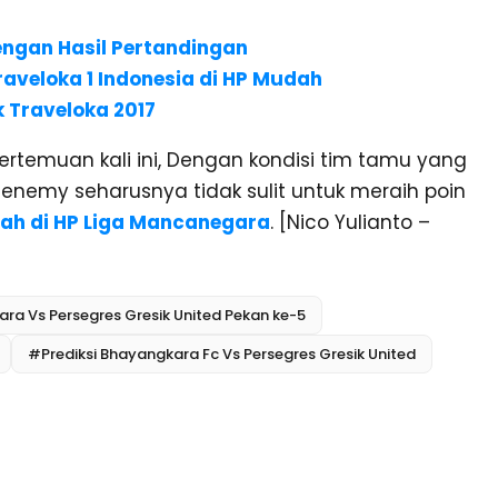
ngan Hasil Pertandingan
raveloka 1 Indonesia di HP Mudah
k Traveloka 2017
temuan kali ini, Dengan kondisi tim tamu yang
nemy seharusnya tidak sulit untuk meraih poin
ah di HP Liga Mancanegara
. [Nico Yulianto –
a Vs Persegres Gresik United Pekan ke-5
#Prediksi Bhayangkara Fc Vs Persegres Gresik United