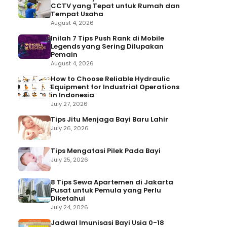
CCTV yang Tepat untuk Rumah dan
Tempat Usaha
August 4, 2026
Inilah 7 Tips Push Rank di Mobile
Legends yang Sering Dilupakan
Pemain
August 4, 2026
How to Choose Reliable Hydraulic
Equipment for Industrial Operations
in Indonesia
July 27, 2026
Tips Jitu Menjaga Bayi Baru Lahir
July 26, 2026
Tips Mengatasi Pilek Pada Bayi
July 25, 2026
8 Tips Sewa Apartemen di Jakarta
Pusat untuk Pemula yang Perlu
Diketahui
July 24, 2026
Jadwal Imunisasi Bayi Usia 0-18