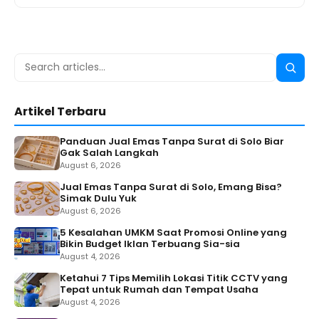
Search
Searc
for:
Artikel Terbaru
Panduan Jual Emas Tanpa Surat di Solo Biar
Gak Salah Langkah
August 6, 2026
Jual Emas Tanpa Surat di Solo, Emang Bisa?
Simak Dulu Yuk
August 6, 2026
5 Kesalahan UMKM Saat Promosi Online yang
Bikin Budget Iklan Terbuang Sia-sia
August 4, 2026
Ketahui 7 Tips Memilih Lokasi Titik CCTV yang
Tepat untuk Rumah dan Tempat Usaha
August 4, 2026