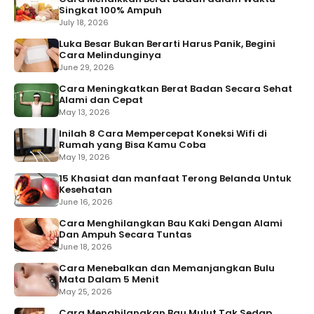
Singkat 100% Ampuh
July 18, 2026
Luka Besar Bukan Berarti Harus Panik, Begini
Cara Melindunginya
June 29, 2026
Cara Meningkatkan Berat Badan Secara Sehat
Alami dan Cepat
May 13, 2026
Inilah 8 Cara Mempercepat Koneksi Wifi di
Rumah yang Bisa Kamu Coba
May 19, 2026
15 Khasiat dan manfaat Terong Belanda Untuk
Kesehatan
June 16, 2026
Cara Menghilangkan Bau Kaki Dengan Alami
Dan Ampuh Secara Tuntas
June 18, 2026
Cara Menebalkan dan Memanjangkan Bulu
Mata Dalam 5 Menit
May 25, 2026
Cara Menghilangkan Bau Mulut Tak Sedap