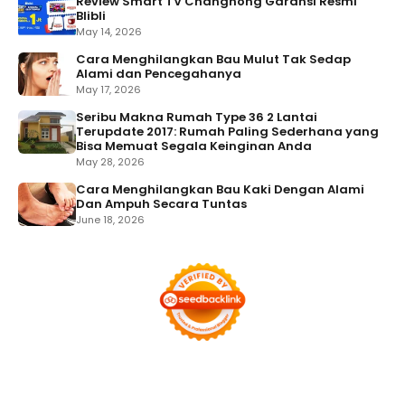
Review Smart TV Changhong Garansi Resmi
Blibli
May 14, 2026
Cara Menghilangkan Bau Mulut Tak Sedap
Alami dan Pencegahanya
May 17, 2026
Seribu Makna Rumah Type 36 2 Lantai
Terupdate 2017: Rumah Paling Sederhana yang
Bisa Memuat Segala Keinginan Anda
May 28, 2026
Cara Menghilangkan Bau Kaki Dengan Alami
Dan Ampuh Secara Tuntas
June 18, 2026