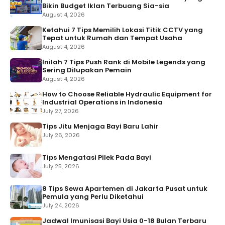
Bikin Budget Iklan Terbuang Sia-sia
August 4, 2026
Ketahui 7 Tips Memilih Lokasi Titik CCTV yang
Tepat untuk Rumah dan Tempat Usaha
August 4, 2026
Inilah 7 Tips Push Rank di Mobile Legends yang
Sering Dilupakan Pemain
August 4, 2026
How to Choose Reliable Hydraulic Equipment for
Industrial Operations in Indonesia
July 27, 2026
Tips Jitu Menjaga Bayi Baru Lahir
July 26, 2026
Tips Mengatasi Pilek Pada Bayi
July 25, 2026
8 Tips Sewa Apartemen di Jakarta Pusat untuk
Pemula yang Perlu Diketahui
July 24, 2026
Jadwal Imunisasi Bayi Usia 0-18 Bulan Terbaru