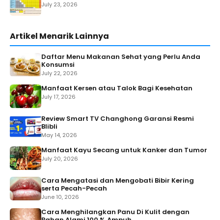
July 23, 2026
Artikel Menarik Lainnya
Daftar Menu Makanan Sehat yang Perlu Anda
Konsumsi
July 22, 2026
Manfaat Kersen atau Talok Bagi Kesehatan
July 17, 2026
Review Smart TV Changhong Garansi Resmi
Blibli
May 14, 2026
Manfaat Kayu Secang untuk Kanker dan Tumor
July 20, 2026
Cara Mengatasi dan Mengobati Bibir Kering
serta Pecah-Pecah
June 10, 2026
Cara Menghilangkan Panu Di Kulit dengan
Bahan Alami 100 % Ampuh