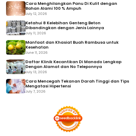
Cara Menghilangkan Panu Di Kulit dengan
Bahan Alami 100 % Ampuh
July 12, 2026
Ketahui 8 Kelebihan Genteng Beton
Dibandingkan dengan Jenis Lainnya
July 11, 2026
Manfaat dan Khasiat Buah Rambusa untuk
Kesehatan
June 11, 2026
Daftar Klinik Kecantikan Di Manado Lengkap
Dengan Alamat dan No Teleponnya
July 13, 2026
Cara Mencegah Tekanan Darah Tinggi dan Tips
Mengatasi Hipertensi
July 7, 2026