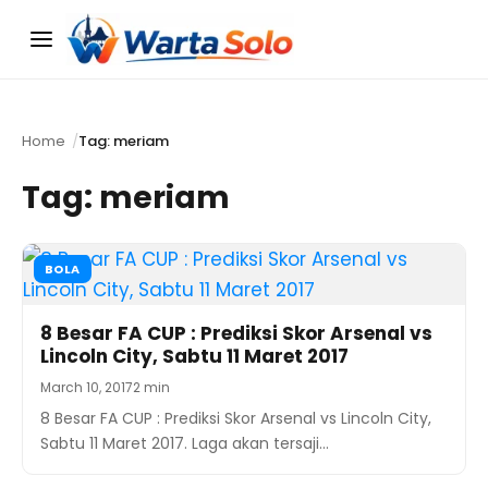
Menu
Home
Tag: meriam
Tag:
meriam
BOLA
8 Besar FA CUP : Prediksi Skor Arsenal vs
Lincoln City, Sabtu 11 Maret 2017
March 10, 2017
2 min
8 Besar FA CUP : Prediksi Skor Arsenal vs Lincoln City,
Sabtu 11 Maret 2017. Laga akan tersaji…