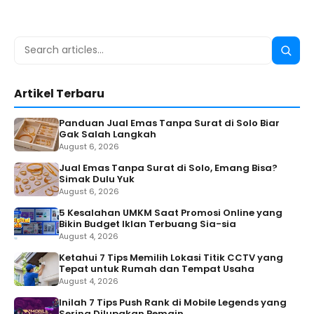
Search
Searc
for:
Artikel Terbaru
Panduan Jual Emas Tanpa Surat di Solo Biar
Gak Salah Langkah
August 6, 2026
Jual Emas Tanpa Surat di Solo, Emang Bisa?
Simak Dulu Yuk
August 6, 2026
5 Kesalahan UMKM Saat Promosi Online yang
Bikin Budget Iklan Terbuang Sia-sia
August 4, 2026
Ketahui 7 Tips Memilih Lokasi Titik CCTV yang
Tepat untuk Rumah dan Tempat Usaha
August 4, 2026
Inilah 7 Tips Push Rank di Mobile Legends yang
Sering Dilupakan Pemain