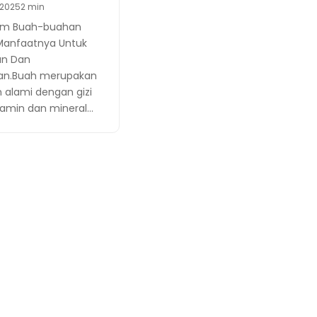
 2025
2 min
m Buah-buahan
Manfaatnya Untuk
an Dan
an.Buah merupakan
alami dengan gizi
itamin dan mineral…