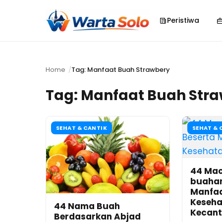
Peristiwa
Home
Tag: Manfaat Buah Strawbery
Tag:
Manfaat Buah Str
SEHAT & CANTIK
SEHAT & 
44 Ma
buahan
Manfaa
Keseha
44 Nama Buah
Kecant
Berdasarkan Abjad