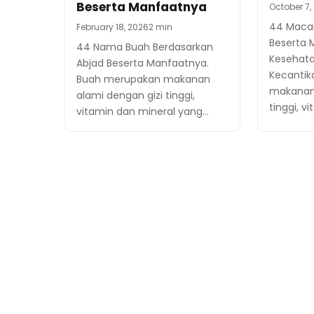
Beserta Manfaatnya
October 7,
44 Maca
February 18, 2026
2 min
Beserta 
44 Nama Buah Berdasarkan
Kesehat
Abjad Beserta Manfaatnya.
Kecantik
Buah merupakan makanan
makanan 
alami dengan gizi tinggi,
tinggi, v
vitamin dan mineral yang…