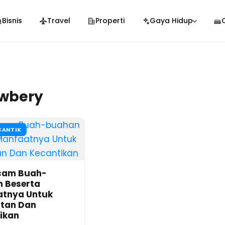
Bisnis
Travel
Properti
Gaya Hidup
awbery
CANTIK
cam Buah-
 Beserta
tnya Untuk
tan Dan
ikan